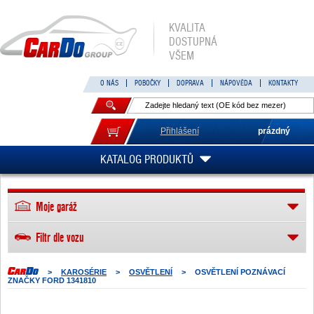
KVALITA
DOSTUPNÁ
VŠEM
O NÁS
POBOČKY
DOPRAVA
NÁPOVĚDA
KONTAKTY
Přihlášení
prázdný
KATALOG PRODUKTŮ
Moje garáž
Filtr dle vozu
>
KAROSÉRIE
>
OSVĚTLENÍ
>
OSVĚTLENÍ POZNÁVACÍ
ZNAČKY FORD 1341810