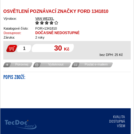
OSVĚTLENÍ POZNÁVACÍ ZNAČKY FORD 1341810
Výrobce:
VAN WEZEL
Katalogové číslo:
FOR>1341810
DOČASNĚ NEDOSTUPNÉ
Dostupnost:
Záruka:
2 roky
30
Kč
bez DPH:
25
Kč
Porovnej
Vytisknout
Poslat e-mailem
POPIS ZBOŽÍ:
KVALITA
DOSTUPNÁ
VŠEM