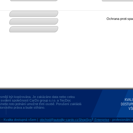
Ochrana proti s
smějí být kopírována. Je zakázáno data nebo celou
KVAL
 svolení společností CarDo group s.r.o. a TecDoc
/nebo toto jednání umožnit třetí osobě. Porušení zakládá
DOSTUP
orského práva a bude stíháno.
VŠ
®
z - Kvalita dostupná všem |
obchod@autodily-cardo.cz
ShopSys
Enterprise
- profesionální 