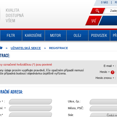
O NÁS
P
KVALITA
DOSTUPNÁ
VŠEM
FILTR
KAROSÉRIE
MOTOR
OLEJ
PODVOZEK
PŘ
>
UŽIVATELSKÁ SEKCE
>
REGISTRACE
TRACE:
ky označené hvězdičkou (*) jsou povinné
E-mail
:
*
ny údaje prosím vyplňujte pravdivě, v opačném případě nemusí
Heslo
:
*
aše případná budoucí objednávka úspěšně vyřízena.
Heslo znovu
:
*
RAČNÍ ADRESA:
o
:
Ulice, čp.:
*
ní:
Město, PSČ:
*
n:*
Stát:
Česká r