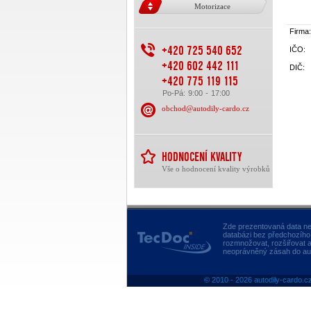
Motorizace
Firma:
+420 725 540 652
IČO:
+420 602 442 111
DIČ:
+420 775 119 115
Po-Pá: 9:00 - 17:00
obchod@autodily-cardo.cz
HODNOCENÍ KVALITY
Vše o hodnocení kvality výrobků
Zde prezentovaná data ne
databázi bez předchozího
rozmnožovat, rozšiřovat a
neoprávněný zásah do aut
© 2010 - 2026 autodily-cardo.c