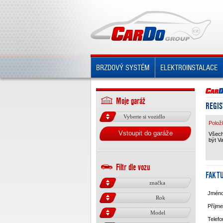
BRZDOVÝ SYSTÉM
ELEKTROINSTALACE
Moje garáž
REGIS
Vyberte si vozidlo
Polož
Vstoupit do garáže
Všech
být V
Filtr dle vozu
FAKTU
značka
Jmén
Rok
Příjme
Model
Telefo