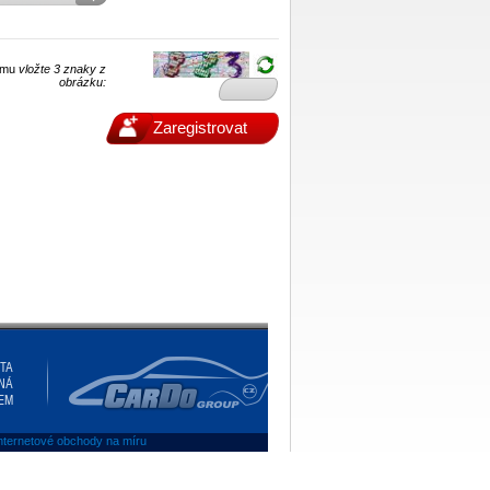
pamu
vložte 3 znaky z
obrázku:
Zaregistrovat
ITA
NÁ
EM
internetové obchody na míru