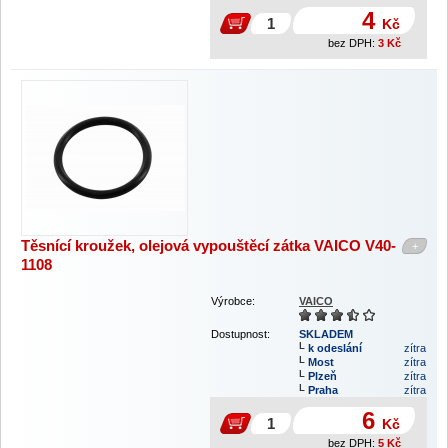
4
Kč
bez DPH:
3
Kč
Těsnící kroužek, olejová vypouštěcí zátka VAICO V40-
+
1108
Výrobce:
VAICO
Dostupnost:
SKLADEM
k odeslání
zítra
Most
zítra
Plzeň
zítra
Praha
zítra
6
Kč
bez DPH:
5
Kč