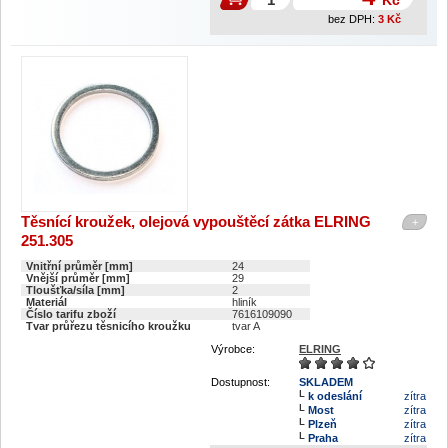
Kč
bez DPH:
3
Kč
Těsnící kroužek, olejová vypouštěcí zátka ELRING
+
251.305
Vnitřní průměr [mm]
24
Vnější průměr [mm]
29
Tloušťka/síla [mm]
2
Materiál
hliník
Číslo tarifu zboží
7616109090
Tvar průřezu těsnicího kroužku
tvar A
Výrobce:
ELRING
Dostupnost:
SKLADEM
k odeslání
zítra
Most
zítra
Plzeň
zítra
Praha
zítra