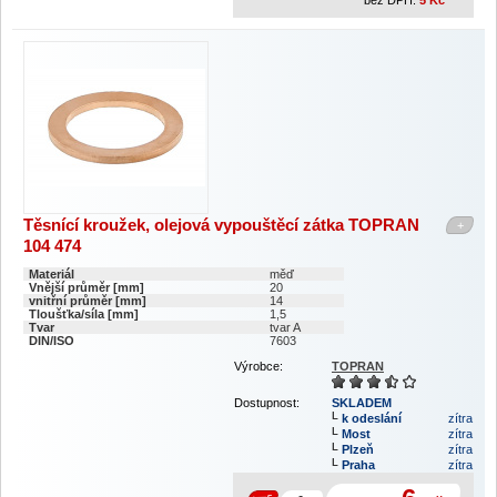
bez DPH:
5
Kč
Těsnící kroužek, olejová vypouštěcí zátka TOPRAN
+
104 474
Materiál
měď
Vnější průměr [mm]
20
vnitřní průměr [mm]
14
Tloušťka/síla [mm]
1,5
Tvar
tvar A
DIN/ISO
7603
Výrobce:
TOPRAN
Dostupnost:
SKLADEM
k odeslání
zítra
Most
zítra
Plzeň
zítra
Praha
zítra