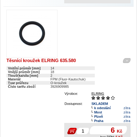
Těsnící kroužek ELRING 635.580
+
Vnitřní průměr [mm]
14
Vnější průměr [mm]
18
Tloušťka/síla [mm]
2
Materiál
FPM (Fluor-Kautschuk)
Tvar průřezu
O-kroužek
Číslo tarifu zboží
3926909985
Výrobce:
ELRING
Dostupnost:
SKLADEM
k odeslání
zítra
Most
zítra
Plzeň
zítra
Praha
zítra
6
Kč