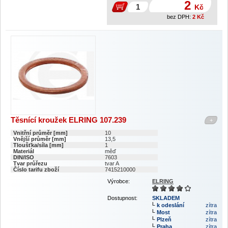
2
Kč
bez DPH:
2
Kč
Těsnící kroužek ELRING 107.239
+
Vnitřní průměr [mm]
10
Vnější průměr [mm]
13,5
Tloušťka/síla [mm]
1
Materiál
měď
DIN/ISO
7603
Tvar průřezu
tvar A
Číslo tarifu zboží
7415210000
Výrobce:
ELRING
Dostupnost:
SKLADEM
k odeslání
zítra
Most
zítra
Plzeň
zítra
Praha
zítra