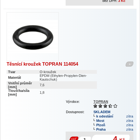
bez DPH:
3
Kč
Těsnící kroužek TOPRAN 114054
+
Tvar
O-kroužek
EPDM (Ethylen-Propylen-Dien-
Materiál
Kautschuk)
Vnitřní průměr
7,6
[mm]
Tloušťka/síla
1,8
[mm]
Výrobce:
TOPRAN
Dostupnost:
SKLADEM
k odeslání
zítra
Most
zítra
Plzeň
zítra
Praha
zítra
4