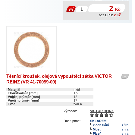
2
Kč
bez DPH:
2
Kč
Těsnící kroužek, olejová vypouštěcí zátka VICTOR
+
REINZ (VR 41-70059-00)
Materiál
měď
Tloušťka/síla [mm]
1,5
Vnitřní průměr [mm]
12
Vnější průměr [mm]
17
Tvar
tvar A
Výrobce:
VICTOR REINZ
Dostupnost:
SKLADEM
k odeslání
zítra
Most
zítra
Plzeň
zítra