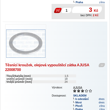
Praha
zítra
3
Kč
bez DPH:
2
Kč
Těsnící kroužek, olejová vypouštěcí zátka AJUSA
+
22008700
Tloušťka/síla [mm]
1,5
vnitřní průměr [mm]
18
Vnější průměr [mm]
24
Výrobce:
AJUSA
Dostupnost:
SKLADEM
k odeslání
dnes
Most
dnes
Plzeň
zítra
Praha
zítra