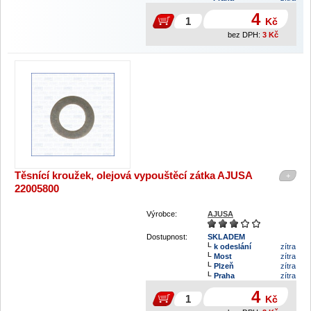
4
Kč
bez DPH:
3
Kč
Těsnící kroužek, olejová vypouštěcí zátka AJUSA
+
22005800
Výrobce:
AJUSA
Dostupnost:
SKLADEM
k odeslání
zítra
Most
zítra
Plzeň
zítra
Praha
zítra
4
Kč