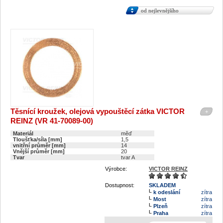
od nejlevnějšího
Těsnící kroužek, olejová vypouštěcí zátka VICTOR
+
REINZ (VR 41-70089-00)
Materiál
měď
Tloušťka/síla [mm]
1,5
vnitřní průměr [mm]
14
Vnější průměr [mm]
20
Tvar
tvar A
Výrobce:
VICTOR REINZ
Dostupnost:
SKLADEM
k odeslání
zítra
Most
zítra
Plzeň
zítra
Praha
zítra