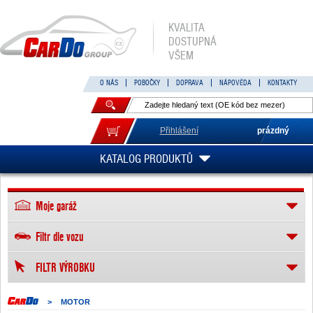
KVALITA
DOSTUPNÁ
VŠEM
O NÁS
POBOČKY
DOPRAVA
NÁPOVĚDA
KONTAKTY
Přihlášení
prázdný
KATALOG PRODUKTŮ
Moje garáž
Filtr dle vozu
FILTR VÝROBKU
>
MOTOR