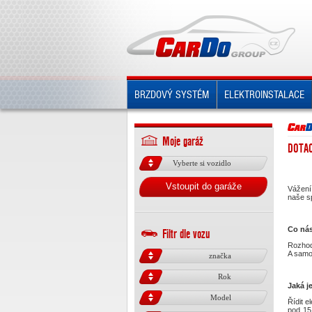
BRZDOVÝ SYSTÉM
ELEKTROINSTALACE
Moje garáž
DOTA
Vyberte si vozidlo
Vstoupit do garáže
Vážení 
naše sp
Co nás
Filtr dle vozu
Rozhod
A samo
značka
Rok
Jaká j
Model
Řídit e
pod 15