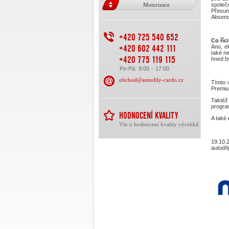
Motorizace
společn
Přesun
Absenc
+420 725 540 652
Co říc
+420 602 442 111
Ano, e
také ne
+420 775 119 115
hned by
Po-Pá: 9:00 - 17:00
obchod@autodily-cardo.cz
Tímto 
Premiu
Takté
progr
HODNOCENÍ KVALITY
A také
Vše o hodnocení kvality výrobků
19.10.
autodíl