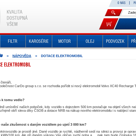
O NÁS
P
KVALITA
DOSTUPNÁ
VŠEM
FILTR
KAROSÉRIE
MOTOR
OLEJ
PODVOZEK
PŘ
>
NÁPOVĚDA
>
DOTACE ELEKTROMOBIL
CE ELEKTROMOBIL
čtenáři,
olečnost CarDo group s.r.o. se rozhodla pořídit si nový elektromobil Volvo XC40 Recharge 
 k tomu vedlo?
ně umístění našich poboček, kdy vozidlo s dojezdem 500 km postačuje na objetí všech naši
zřejmě obří sleva díky ČSOB a dotace NRB na nákup nového elektromobilu i s nabíjecí stani
e naše zkušenost s daným vozidlem po ujetí 3 000 km?
lektrovozidlo je prostě jiné. Dané vozidlo je rychlé, nádherně sedí na silnici a provoz je op
 kWh/100 km. Ale při daném výkonu Vás občas svrbí noha a ... pak tam bude číslovka 18