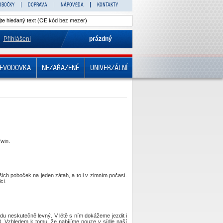
OBOČKY
DOPRAVA
NÁPOVĚDA
KONTAKTY
Přihlášení
prázdný
EVODOVKA
NEZAŘAZENÉ
UNIVERZÁLNÍ
Twin.
ch poboček na jeden zátah, a to i v zimním počasí.
cí.
ravdu neskutečně levný. V létě s ním dokážeme jezdit i
. Vzhledem k tomu, že nabíjíme pouze v sídle naší