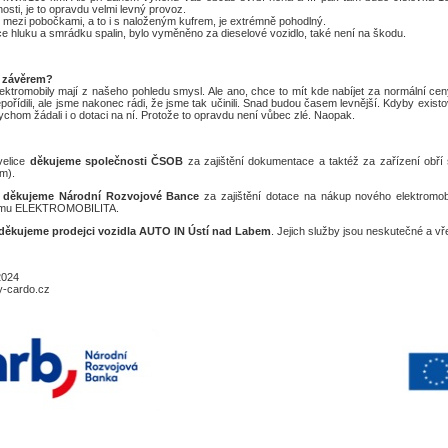
osti, je to opravdu velmi levný provoz.
 mezi pobočkami, a to i s naloženým kufrem, je extrémně pohodlný.
e hluku a smrádku spalin, bylo vyměněno za dieselové vozidlo, také není na škodu.
i závěrem?
lektromobily mají z našeho pohledu smysl. Ale ano, chce to mít kde nabíjet za normální cen
pořídili, ale jsme nakonec rádi, že jsme tak učinili. Snad budou časem levnější. Kdyby exis
chom žádali i o dotaci na ní. Protože to opravdu není vůbec zlé. Naopak.
velice
děkujeme společnosti ČSOB
za zajištění dokumentace a taktéž za zařízení obří
m).
ž
děkujeme Národní Rozvojové Bance
za zajištění dotace na nákup nového elektromo
amu ELEKTROMOBILITA.
děkujeme prodejci vozidla AUTO IN Ústí nad Labem
. Jejich služby jsou neskutečné a vř
2024
y-cardo.cz