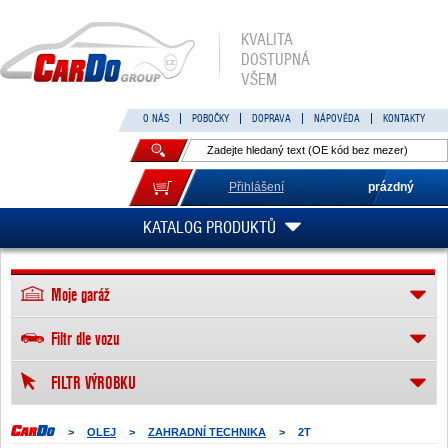
KVALITA
DOSTUPNÁ
VŠEM
O NÁS
POBOČKY
DOPRAVA
NÁPOVĚDA
KONTAKTY
Přihlášení
prázdný
KATALOG PRODUKTŮ
Moje garáž
Filtr dle vozu
FILTR VÝROBKU
>
OLEJ
>
ZAHRADNÍ TECHNIKA
>
2T