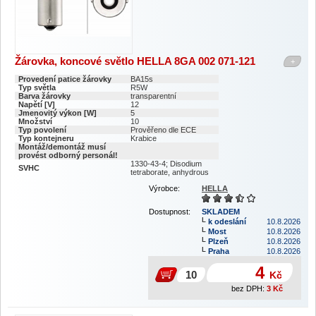
Žárovka, koncové světlo HELLA 8GA 002 071-121
+
Provedení patice žárovky
BA15s
Typ světla
R5W
Barva žárovky
transparentní
Napětí [V]
12
Jmenovitý výkon [W]
5
Množství
10
Typ povolení
Prověřeno dle ECE
Typ kontejneru
Krabice
Montáž/demontáž musí
provést odborný personál!
1330-43-4; Disodium
SVHC
tetraborate, anhydrous
Výrobce:
HELLA
Dostupnost:
SKLADEM
k odeslání
10.8.2026
Most
10.8.2026
Plzeň
10.8.2026
Praha
10.8.2026
4
Kč
bez DPH:
3
Kč