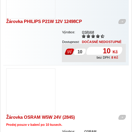
Žárovka PHILIPS P21W 12V 12498CP
+
Výrobce:
OSRAM
Dostupnost:
DOČASNĚ NEDOSTUPNÉ
10
Kč
bez DPH:
8
Kč
Žárovka OSRAM W5W 24V (2845)
+
Prodej pouze v balení po 1
0 kusech.
Výrobce:
OSRAM