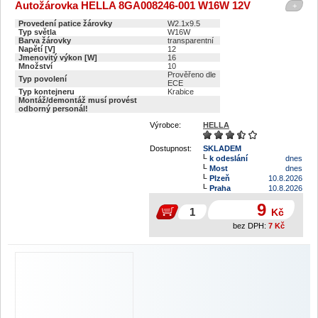
Autožárovka HELLA 8GA008246-001 W16W 12V
+
Provedení patice žárovky
W2.1x9.5
Typ světla
W16W
Barva žárovky
transparentní
Napětí [V]
12
Jmenovitý výkon [W]
16
Množství
10
Prověřeno dle
Typ povolení
ECE
Typ kontejneru
Krabice
Montáž/demontáž musí provést
odborný personál!
Výrobce:
HELLA
Dostupnost:
SKLADEM
k odeslání
dnes
Most
dnes
Plzeň
10.8.2026
Praha
10.8.2026
9
Kč
bez DPH:
7
Kč