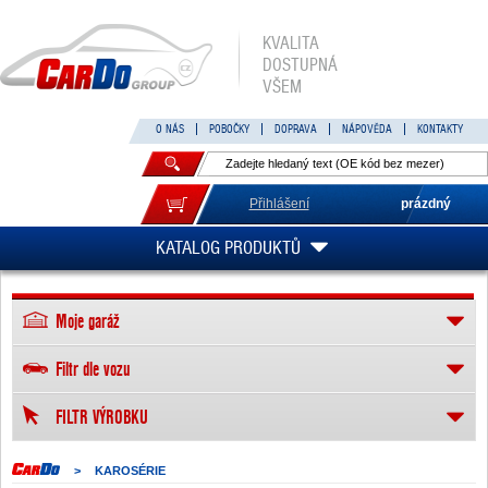
KVALITA
DOSTUPNÁ
VŠEM
O NÁS
POBOČKY
DOPRAVA
NÁPOVĚDA
KONTAKTY
Přihlášení
prázdný
KATALOG PRODUKTŮ
Moje garáž
Filtr dle vozu
FILTR VÝROBKU
>
KAROSÉRIE