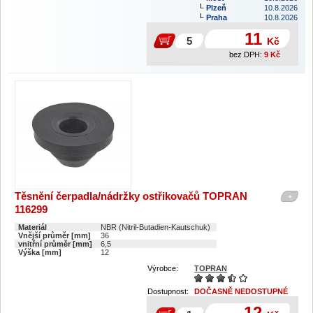
Plzeň
10.8.2026
Praha
10.8.2026
11
Kč
bez DPH:
9
Kč
Těsnění čerpadla/nádržky ostřikovačů TOPRAN
+
116299
Materiál
NBR (Nitril-Butadien-Kautschuk)
Vnější průměr [mm]
36
vnitřní průměr [mm]
6,5
Výška [mm]
12
Výrobce:
TOPRAN
Dostupnost:
DOČASNĚ NEDOSTUPNÉ
12