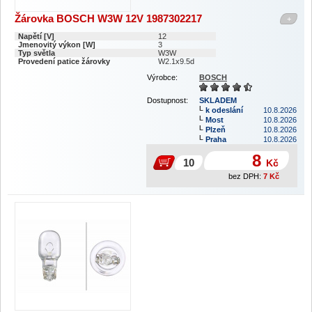
Žárovka BOSCH W3W 12V 1987302217
+
Napětí [V]
12
Jmenovitý výkon [W]
3
Typ světla
W3W
Provedení patice žárovky
W2.1x9.5d
Výrobce:
BOSCH
Dostupnost:
SKLADEM
k odeslání
10.8.2026
Most
10.8.2026
Plzeň
10.8.2026
Praha
10.8.2026
8
Kč
bez DPH:
7
Kč