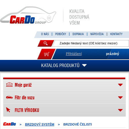
KVALITA
DOSTUPNÁ
VŠEM
O NÁS
POBOČKY
DOPRAVA
NÁPOVĚDA
KONTAKTY
Přihlášení
prázdný
KATALOG PRODUKTŮ
Moje garáž
Filtr dle vozu
FILTR VÝROBKU
>
BRZDOVÝ SYSTÉM
>
BRZDOVÉ ČELISTI