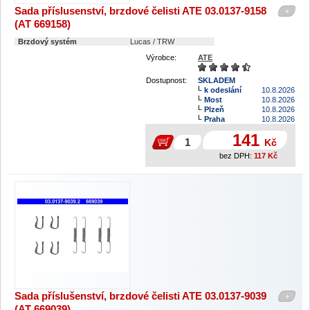
Sada příslusenství, brzdové čelisti ATE 03.0137-9158
+
(AT 669158)
Brzdový systém
Lucas / TRW
Výrobce:
ATE
Dostupnost:
SKLADEM
k odeslání
10.8.2026
Most
10.8.2026
Plzeň
10.8.2026
Praha
10.8.2026
141
Kč
bez DPH:
117
Kč
Sada příslušenství, brzdové čelisti ATE 03.0137-9039
+
(AT 669039)