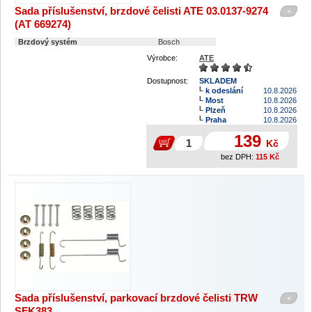
Sada příslušenství, brzdové čelisti ATE 03.0137-9274
+
(AT 669274)
Brzdový systém
Bosch
Výrobce:
ATE
Dostupnost:
SKLADEM
k odeslání
10.8.2026
Most
10.8.2026
Plzeň
10.8.2026
Praha
10.8.2026
139
Kč
bez DPH:
115
Kč
Sada příslušenství, parkovací brzdové čelisti TRW
+
SFK383