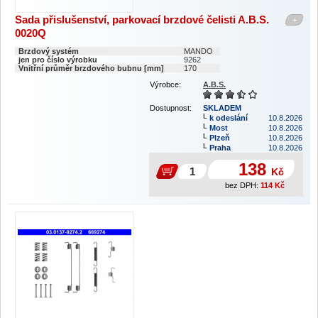
Sada přislušenství, parkovací brzdové čelisti A.B.S.
+
0020Q
Brzdový systém
MANDO
jen pro číslo výrobku
9262
Vnitřní průměr brzdového bubnu [mm]
170
Výrobce:
A.B.S.
Dostupnost:
SKLADEM
k odeslání
10.8.2026
Most
10.8.2026
Plzeň
10.8.2026
Praha
10.8.2026
138
Kč
bez DPH:
114
Kč