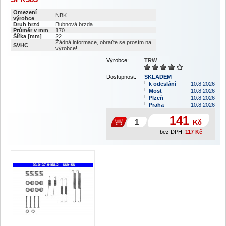
Omezení
NBK
výrobce
Druh brzd
Bubnová brzda
Průměr v mm
170
Šířka [mm]
22
Žádná informace, obraťte se prosím na
SVHC
výrobce!
Výrobce:
TRW
Dostupnost:
SKLADEM
k odeslání
10.8.2026
Most
10.8.2026
Plzeň
10.8.2026
Praha
10.8.2026
141
Kč
bez DPH:
117
Kč