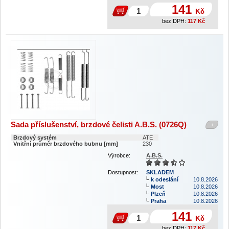
141
Kč
bez DPH:
117
Kč
Sada příslušenství, brzdové čelisti A.B.S. (0726Q)
+
Brzdový systém
ATE
Vnitřní průměr brzdového bubnu [mm]
230
Výrobce:
A.B.S.
Dostupnost:
SKLADEM
k odeslání
10.8.2026
Most
10.8.2026
Plzeň
10.8.2026
Praha
10.8.2026
141
Kč
bez DPH:
117
Kč