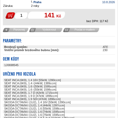
Praha
10.8.2026
Záruka:
2 roky
141
Kč
bez DPH:
117
Kč
Porovnej
Vytisknout
Poslat e-mailem
PARAMETRY:
Brzdový systém:
ATE
Vnitřní průměr brzdového bubnu [mm]:
230
OEM KÓDY
1J0698545
URČENO PRO VOZIDLA
SEAT INCA (6K9), 1.4 16V [55kW, 1390ccm]
SEAT INCA (6K9), 1.4 i [44kW, 1389ccm]
SEAT INCA (6K9), 1.6 i [55kW, 1595ccm]
SEAT INCA (6K9), 1.6 i [55kW, 1598ccm]
SEAT INCA (6K9), 1.7 D [42kW, 1715ccm]
SEAT INCA (6K9), 1.9 D [47kW, 1896ccm]
SEAT INCA (6K9), 1.9 SDI [47kW, 1896ccm]
SKODA OCTAVIA I (1U2), 1.4 16V [55kW, 1390ccm]
SKODA OCTAVIA I (1U2), 1.4 [44kW, 1397ccm]
SKODA OCTAVIA I (1U2), 1.6 [55kW, 1598ccm]
SKODA OCTAVIA I (1U2), 1.6 [74kW, 1595ccm]
SKODA OCTAVIA I (1U2), 1.6 [75kW, 1595ccm]