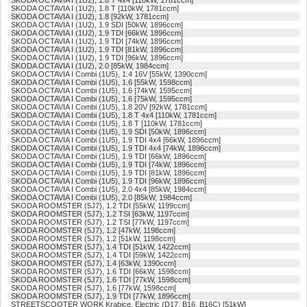
SKODA OCTAVIA I (1U2), 1.8 T 4x4 [110kW, 1781ccm]
SKODA OCTAVIA I (1U2), 1.8 T [110kW, 1781ccm]
SKODA OCTAVIA I (1U2), 1.8 [92kW, 1781ccm]
SKODA OCTAVIA I (1U2), 1.9 SDI [50kW, 1896ccm]
SKODA OCTAVIA I (1U2), 1.9 TDI [66kW, 1896ccm]
SKODA OCTAVIA I (1U2), 1.9 TDI [74kW, 1896ccm]
SKODA OCTAVIA I (1U2), 1.9 TDI [81kW, 1896ccm]
SKODA OCTAVIA I (1U2), 1.9 TDI [96kW, 1896ccm]
SKODA OCTAVIA I (1U2), 2.0 [85kW, 1984ccm]
SKODA OCTAVIA I Combi (1U5), 1.4 16V [55kW, 1390ccm]
SKODA OCTAVIA I Combi (1U5), 1.6 [55kW, 1598ccm]
SKODA OCTAVIA I Combi (1U5), 1.6 [74kW, 1595ccm]
SKODA OCTAVIA I Combi (1U5), 1.6 [75kW, 1595ccm]
SKODA OCTAVIA I Combi (1U5), 1.8 20V [92kW, 1781ccm]
SKODA OCTAVIA I Combi (1U5), 1.8 T 4x4 [110kW, 1781ccm]
SKODA OCTAVIA I Combi (1U5), 1.8 T [110kW, 1781ccm]
SKODA OCTAVIA I Combi (1U5), 1.9 SDI [50kW, 1896ccm]
SKODA OCTAVIA I Combi (1U5), 1.9 TDI 4x4 [66kW, 1896ccm]
SKODA OCTAVIA I Combi (1U5), 1.9 TDI 4x4 [74kW, 1896ccm]
SKODA OCTAVIA I Combi (1U5), 1.9 TDI [66kW, 1896ccm]
SKODA OCTAVIA I Combi (1U5), 1.9 TDI [74kW, 1896ccm]
SKODA OCTAVIA I Combi (1U5), 1.9 TDI [81kW, 1896ccm]
SKODA OCTAVIA I Combi (1U5), 1.9 TDI [96kW, 1896ccm]
SKODA OCTAVIA I Combi (1U5), 2.0 4x4 [85kW, 1984ccm]
SKODA OCTAVIA I Combi (1U5), 2.0 [85kW, 1984ccm]
SKODA ROOMSTER (5J7), 1.2 TDI [55kW, 1199ccm]
SKODA ROOMSTER (5J7), 1.2 TSI [63kW, 1197ccm]
SKODA ROOMSTER (5J7), 1.2 TSI [77kW, 1197ccm]
SKODA ROOMSTER (5J7), 1.2 [47kW, 1198ccm]
SKODA ROOMSTER (5J7), 1.2 [51kW, 1198ccm]
SKODA ROOMSTER (5J7), 1.4 TDI [51kW, 1422ccm]
SKODA ROOMSTER (5J7), 1.4 TDI [59kW, 1422ccm]
SKODA ROOMSTER (5J7), 1.4 [63kW, 1390ccm]
SKODA ROOMSTER (5J7), 1.6 TDI [66kW, 1598ccm]
SKODA ROOMSTER (5J7), 1.6 TDI [77kW, 1598ccm]
SKODA ROOMSTER (5J7), 1.6 [77kW, 1598ccm]
SKODA ROOMSTER (5J7), 1.9 TDI [77kW, 1896ccm]
STREETSCOOTER WORK Krabice, Electric (D17, B16, B16C) [51kW]