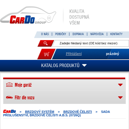
KVALITA
DOSTUPNÁ
VŠEM
O NÁS
POBOČKY
DOPRAVA
NÁPOVĚDA
KONTAKTY
Přihlášení
prázdný
KATALOG PRODUKTŮ
Moje garáž
Filtr dle vozu
>
BRZDOVÝ SYSTÉM
>
BRZDOVÉ ČELISTI
>
SADA
PŘÍSLUŠENSTVÍ, BRZDOVÉ ČELISTI A.B.S. (0726Q)