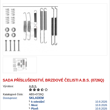
SADA PŘÍSLUŠENSTVÍ, BRZDOVÉ ČELISTI A.B.S. (0726Q)
Výrobce:
A.B.S.
Katalogové číslo:
ABS>0726Q
SKLADEM
Dostupnost:
k odeslání
10.8.2026
Most
10.8.2026
Plzeň
10.8.2026