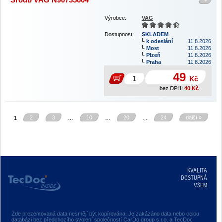
+
Výrobce:
VAG
Dostupnost:
SKLADEM
k odeslání
11.8.2026
Most
11.8.2026
Plzeň
11.8.2026
Praha
11.8.2026
49
Kč
bez DPH:
40
Kč
2
3
10
20
24
další »
1
…
…
…
KVALITA
DOSTUPNÁ
VŠEM
Zde prezentovaná data nesmějí být kopírována. Je zakázáno data nebo celou
databázi bez předchozího svolení společností CarDo group s.r.o. a TecDoc