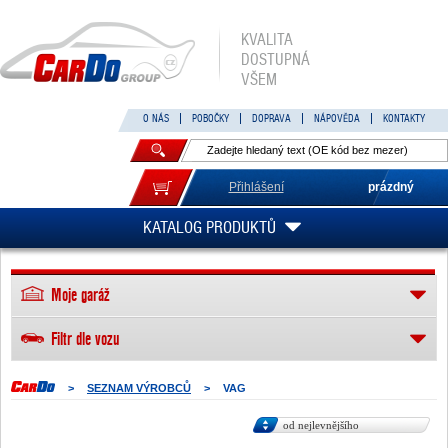
KVALITA
DOSTUPNÁ
VŠEM
O NÁS
POBOČKY
DOPRAVA
NÁPOVĚDA
KONTAKTY
Přihlášení
prázdný
KATALOG PRODUKTŮ
Moje garáž
Filtr dle vozu
>
SEZNAM VÝROBCŮ
>
VAG
od nejlevnějšího