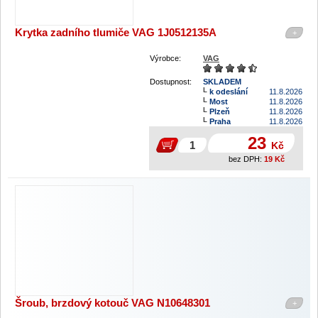
Krytka zadního tlumiče VAG 1J0512135A
+
Výrobce:
VAG
Dostupnost:
SKLADEM
k odeslání
11.8.2026
Most
11.8.2026
Plzeň
11.8.2026
Praha
11.8.2026
23
Kč
bez DPH:
19
Kč
Šroub, brzdový kotouč VAG N10648301
+