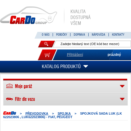
KVALITA
DOSTUPNÁ
VŠEM
O NÁS
POBOČKY
DOPRAVA
NÁPOVĚDA
KONTAKTY
Přihlášení
prázdný
KATALOG PRODUKTŮ
Moje garáž
Filtr dle vozu
>
PŘEVODOVKA
>
SPOJKA
>
SPOJKOVÁ SADA LUK (LK
622023806 , LUK622023806) - FIAT, PEUGEOT