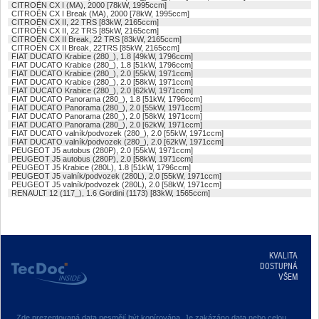
CITROËN CX I (MA), 2000 [78kW, 1995ccm]
CITROËN CX I Break (MA), 2000 [78kW, 1995ccm]
CITROËN CX II, 22 TRS [83kW, 2165ccm]
CITROËN CX II, 22 TRS [85kW, 2165ccm]
CITROËN CX II Break, 22 TRS [83kW, 2165ccm]
CITROËN CX II Break, 22TRS [85kW, 2165ccm]
FIAT DUCATO Krabice (280_), 1.8 [49kW, 1796ccm]
FIAT DUCATO Krabice (280_), 1.8 [51kW, 1796ccm]
FIAT DUCATO Krabice (280_), 2.0 [55kW, 1971ccm]
FIAT DUCATO Krabice (280_), 2.0 [58kW, 1971ccm]
FIAT DUCATO Krabice (280_), 2.0 [62kW, 1971ccm]
FIAT DUCATO Panorama (280_), 1.8 [51kW, 1796ccm]
FIAT DUCATO Panorama (280_), 2.0 [55kW, 1971ccm]
FIAT DUCATO Panorama (280_), 2.0 [58kW, 1971ccm]
FIAT DUCATO Panorama (280_), 2.0 [62kW, 1971ccm]
FIAT DUCATO valník/podvozek (280_), 2.0 [55kW, 1971ccm]
FIAT DUCATO valník/podvozek (280_), 2.0 [62kW, 1971ccm]
PEUGEOT J5 autobus (280P), 2.0 [55kW, 1971ccm]
PEUGEOT J5 autobus (280P), 2.0 [58kW, 1971ccm]
PEUGEOT J5 Krabice (280L), 1.8 [51kW, 1796ccm]
PEUGEOT J5 valník/podvozek (280L), 2.0 [55kW, 1971ccm]
PEUGEOT J5 valník/podvozek (280L), 2.0 [58kW, 1971ccm]
RENAULT 12 (117_), 1.6 Gordini (1173) [83kW, 1565ccm]
KVALITA
DOSTUPNÁ
VŠEM
Zde prezentovaná data nesmějí být kopírována. Je zakázáno data nebo celou