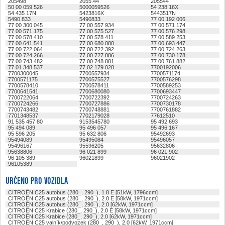
205498
2055.44
205544
50 00 059 526
5000059526
54 238 16X
54 435 17N
5423816X
5443517N
5490 833
5490833
77 00 192 006
77 00 300 045
77 00 557 934
77 00 571 174
77 00 571 175
77 00 575 527
77 00 576 298
77 00 578 410
77 00 578 411
77 00 589 253
77 00 641 541
77 00 680 080
77 00 693 447
77 00 722 064
77 00 722 392
77 00 724 263
77 00 724 266
77 00 727 886
77 00 730 178
77 00 743 482
77 00 748 881
77 00 761 882
77 01 348 537
77 02 179 028
7700192006
7700300045
7700557934
7700571174
7700571175
7700575527
7700576298
7700578410
7700578411
7700589253
7700641541
7700680080
7700693447
7700722064
7700722392
7700724263
7700724266
7700727886
7700730178
7700743482
7700748881
7700761882
7701348537
7702179028
77612510
91 535 457 80
9153545780
95 492 693
95 494 089
95 496 057
95 496 167
95 596 205
95 632 806
95492693
95494089
95495084
95496057
95496167
95596205
95632806
95638806
96 021 899
96 021 902
96 105 389
96021899
96021902
96105389
URČENO PRO VOZIDLA
CITROËN C25 autobus (280_, 290_), 1.8 E [51kW, 1796ccm]
CITROËN C25 autobus (280_, 290_), 2.0 E [58kW, 1971ccm]
CITROËN C25 autobus (280_, 290_), 2.0 [62kW, 1971ccm]
CITROËN C25 Krabice (280_, 290_), 2.0 E [58kW, 1971ccm]
CITROËN C25 Krabice (280_, 290_), 2.0 [62kW, 1971ccm]
CITROËN C25 valník/podvozek (280_, 290_), 2.0 [62kW, 1971ccm]