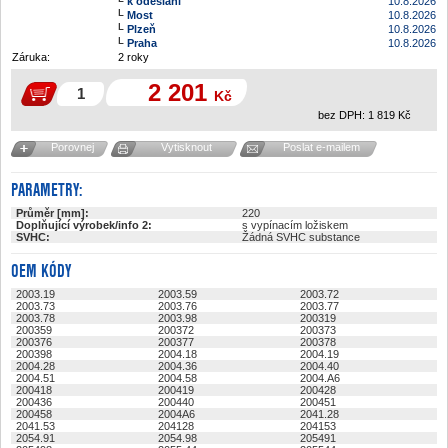
k odeslání
10.8.2026
Most
10.8.2026
Plzeň
10.8.2026
Praha
10.8.2026
Záruka:
2 roky
2 201
Kč
bez DPH:
1 819
Kč
Porovnej
Vytisknout
Poslat e-mailem
PARAMETRY:
Průměr [mm]:
220
Doplňující výrobek/info 2:
s vypínacím ložiskem
SVHC:
Žádná SVHC substance
OEM KÓDY
2003.19
2003.59
2003.72
2003.73
2003.76
2003.77
2003.78
2003.98
200319
200359
200372
200373
200376
200377
200378
200398
2004.18
2004.19
2004.28
2004.36
2004.40
2004.51
2004.58
2004.A6
200418
200419
200428
200436
200440
200451
200458
2004A6
2041.28
2041.53
204128
204153
2054.91
2054.98
205491