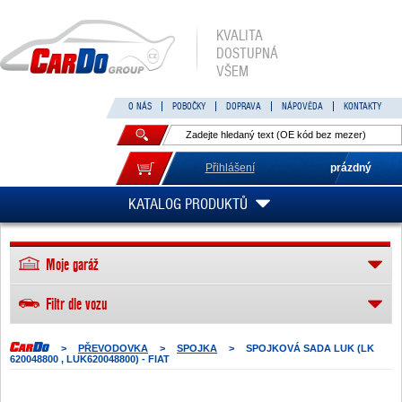
KVALITA
DOSTUPNÁ
VŠEM
O NÁS
POBOČKY
DOPRAVA
NÁPOVĚDA
KONTAKTY
Přihlášení
prázdný
KATALOG PRODUKTŮ
Moje garáž
Filtr dle vozu
>
PŘEVODOVKA
>
SPOJKA
>
SPOJKOVÁ SADA LUK (LK
620048800 , LUK620048800) - FIAT