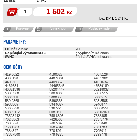
Záruka:
2 roky
1 502
Kč
bez DPH:
1 241
Kč
Porovnej
Vytisknout
Poslat e-mailem
PARAMETRY:
Průměr v mm:
200
Doplňující výrobek/info 2:
s vypínacím ložiskem
SVHC:
Žádná SVHC substance
OEM KÓDY
419 0622
4190622
430 5128
4305128
440 9361
440 9362
4409361
4409362
446 1634
4461634
46465345
46539189
46821336
55204447
55218037
588 8300
588 8360
588 8515
5888300
5888360
5888515
589 0368
5890368
593 3505
5933505
594 0877
5940877
596 7728
5967728
60800551
60805112
60811561
60816969
73503442
758 8805
7588805
762 6563
7626563
763 3776
7633776
766 5048
7665048
768 1283
768 4347
7681283
7684347
770 5011
7705011
77337500
779 9778
7799778