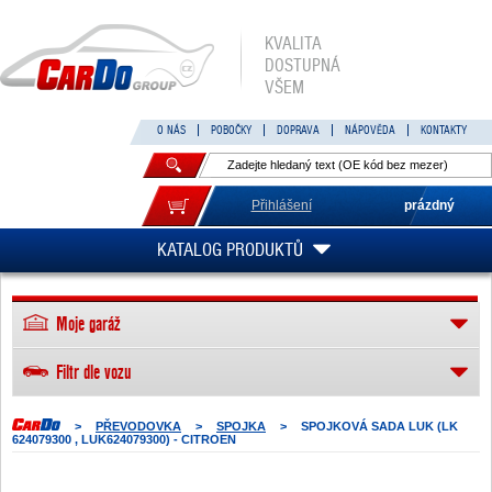
KVALITA
DOSTUPNÁ
VŠEM
O NÁS
POBOČKY
DOPRAVA
NÁPOVĚDA
KONTAKTY
Přihlášení
prázdný
KATALOG PRODUKTŮ
Moje garáž
Filtr dle vozu
>
PŘEVODOVKA
>
SPOJKA
>
SPOJKOVÁ SADA LUK (LK
624079300 , LUK624079300) - CITROEN