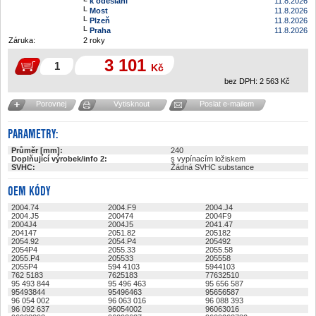
k odeslání
11.8.2026
Most
11.8.2026
Plzeň
11.8.2026
Praha
11.8.2026
Záruka:
2 roky
3 101
Kč
bez DPH:
2 563
Kč
Porovnej
Vytisknout
Poslat e-mailem
PARAMETRY:
Průměr [mm]:
240
Doplňující výrobek/info 2:
s vypínacím ložiskem
SVHC:
Žádná SVHC substance
OEM KÓDY
2004.74
2004.F9
2004.J4
2004.J5
200474
2004F9
2004J4
2004J5
2041.47
204147
2051.82
205182
2054.92
2054.P4
205492
2054P4
2055.33
2055.58
2055.P4
205533
205558
2055P4
594 4103
5944103
762 5183
7625183
77632510
95 493 844
95 496 463
95 656 587
95493844
95496463
95656587
96 054 002
96 063 016
96 088 393
96 092 637
96054002
96063016