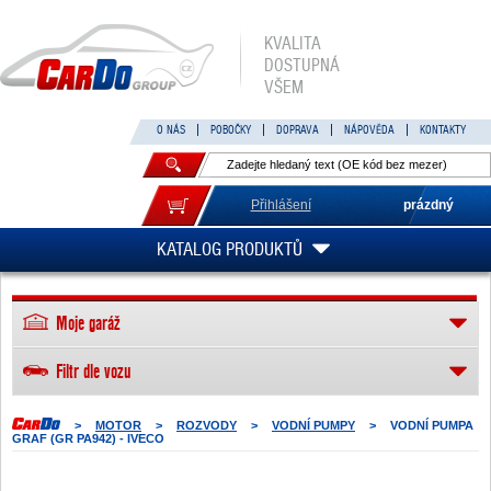
KVALITA
DOSTUPNÁ
VŠEM
O NÁS
POBOČKY
DOPRAVA
NÁPOVĚDA
KONTAKTY
Přihlášení
prázdný
KATALOG PRODUKTŮ
Moje garáž
Filtr dle vozu
>
MOTOR
>
ROZVODY
>
VODNÍ PUMPY
>
VODNÍ PUMPA
GRAF (GR PA942) - IVECO