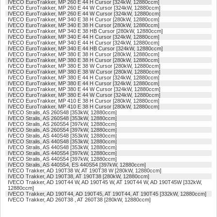
IVECO EuroTrakker, MP 260 E 44 H Cursor [324kW, 12880ccm]
IVECO EuroTrakker, MP 260 E 44 W Cursor [324kW, 12880ccm]
IVECO EuroTrakker, MP 260 E 44 W Cursor [324kW, 12880ccm]
IVECO EuroTrakker, MP 340 E 38 H Cursor [280kW, 12880ccm]
IVECO EuroTrakker, MP 340 E 38 H Cursor [280kW, 12880ccm]
IVECO EuroTrakker, MP 340 E 38 HB Cursor [280kW, 12880ccm]
IVECO EuroTrakker, MP 340 E 44 H Cursor [324kW, 12880ccm]
IVECO EuroTrakker, MP 340 E 44 H Cursor [324kW, 12880ccm]
IVECO EuroTrakker, MP 340 E 44 HB Cursor [324kW, 12880ccm]
IVECO EuroTrakker, MP 380 E 38 H Cursor [280kW, 12880ccm]
IVECO EuroTrakker, MP 380 E 38 H Cursor [280kW, 12880ccm]
IVECO EuroTrakker, MP 380 E 38 W Cursor [280kW, 12880ccm]
IVECO EuroTrakker, MP 380 E 38 W Cursor [280kW, 12880ccm]
IVECO EuroTrakker, MP 380 E 44 H Cursor [324kW, 12880ccm]
IVECO EuroTrakker, MP 380 E 44 H Cursor [324kW, 12880ccm]
IVECO EuroTrakker, MP 380 E 44 W Cursor [324kW, 12880ccm]
IVECO EuroTrakker, MP 380 E 44 W Cursor [324kW, 12880ccm]
IVECO EuroTrakker, MP 410 E 38 H Cursor [280kW, 12880ccm]
IVECO EuroTrakker, MP 410 E 38 H Cursor [280kW, 12880ccm]
IVECO Stralis, AS 260S48 [353kW, 12880ccm]
IVECO Stralis, AS 260S48 [353kW, 12880ccm]
IVECO Stralis, AS 260S54 [397kW, 12880ccm]
IVECO Stralis, AS 260S54 [397kW, 12880ccm]
IVECO Stralis, AS 440S48 [353kW, 12880ccm]
IVECO Stralis, AS 440S48 [353kW, 12880ccm]
IVECO Stralis, AS 440S48 [353kW, 12880ccm]
IVECO Stralis, AS 440S54 [397kW, 12880ccm]
IVECO Stralis, AS 440S54 [397kW, 12880ccm]
IVECO Stralis, AS 440S54, ES 440S54 [397kW, 12880ccm]
IVECO Trakker, AD 190T38 W, AT 190T38 W [280kW, 12880ccm]
IVECO Trakker, AD 190T38, AT 190T38 [280kW, 12880ccm]
IVECO Trakker, AD 190T44 W, AD 190T45 W, AT 190T44 W, AD 190T45W [332kW,
12880ccm]
IVECO Trakker, AD 190T44, AD 190T45, AT 190T44, AT 190T45 [332kW, 12880ccm]
IVECO Trakker, AD 260T38 , AT 260T38 [280kW, 12880ccm]