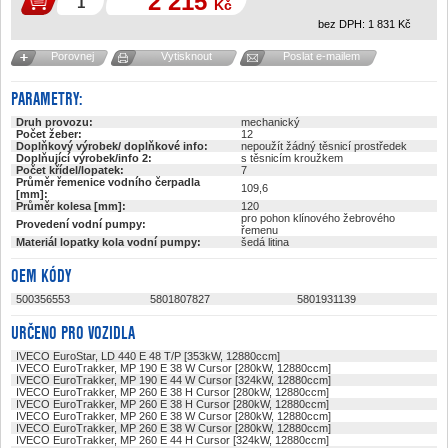
2 215
Kč
bez DPH:
1 831
Kč
Porovnej
Vytisknout
Poslat e-mailem
PARAMETRY:
Druh provozu:
mechanický
Počet žeber:
12
Doplňkový výrobek/ doplňkové info:
nepoužít žádný těsnicí prostředek
Doplňující výrobek/info 2:
s těsnicím kroužkem
Počet křídel/lopatek:
7
Průměr řemenice vodního čerpadla
109,6
[mm]:
Průměr kolesa [mm]:
120
pro pohon klínového žebrového
Provedení vodní pumpy:
řemenu
Materiál lopatky kola vodní pumpy:
šedá litina
OEM KÓDY
500356553
5801807827
5801931139
URČENO PRO VOZIDLA
IVECO EuroStar, LD 440 E 48 T/P [353kW, 12880ccm]
IVECO EuroTrakker, MP 190 E 38 W Cursor [280kW, 12880ccm]
IVECO EuroTrakker, MP 190 E 44 W Cursor [324kW, 12880ccm]
IVECO EuroTrakker, MP 260 E 38 H Cursor [280kW, 12880ccm]
IVECO EuroTrakker, MP 260 E 38 H Cursor [280kW, 12880ccm]
IVECO EuroTrakker, MP 260 E 38 W Cursor [280kW, 12880ccm]
IVECO EuroTrakker, MP 260 E 38 W Cursor [280kW, 12880ccm]
IVECO EuroTrakker, MP 260 E 44 H Cursor [324kW, 12880ccm]