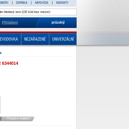
OBOČKY
DOPRAVA
NÁPOVĚDA
KONTAKTY
Přihlášení
prázdný
EVODOVKA
NEZAŘAZENÉ
UNIVERZÁLNÍ
4
 6344014
Poslat e-mailem