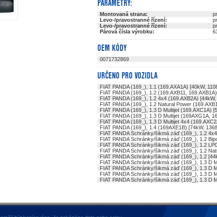
PARAMETRY:
Montovaná strana:
p
Levo-/pravostranné řízení:
p
Levo-/pravostranné řízení:
p
Párová čísla výrobku:
6
OEM KÓDY
0071732869
URČENO PRO VOZIDLA
FIAT PANDA (169_), 1.1 (169.AXA1A) [40kW, 11
FIAT PANDA (169_), 1.2 (169.AXB11, 169.AXB1A
FIAT PANDA (169_), 1.2 4x4 (169.AXB2A) [44kW
FIAT PANDA (169_), 1.2 Natural Power (169.AXB
FIAT PANDA (169_), 1.3 D Multijet (169.AXC1A) 
FIAT PANDA (169_), 1.3 D Multijet (169AXG1A, 
FIAT PANDA (169_), 1.3 D Multijet 4x4 (169.AXC
FIAT PANDA (169_), 1.4 (169AXE1B) [74kW, 136
FIAT PANDA Schránky/šikmá záď (169_), 1.2 4x
FIAT PANDA Schránky/šikmá záď (169_), 1.2 Bi
FIAT PANDA Schránky/šikmá záď (169_), 1.2 LP
FIAT PANDA Schránky/šikmá záď (169_), 1.2 Nat
FIAT PANDA Schránky/šikmá záď (169_), 1.2 [4
FIAT PANDA Schránky/šikmá záď (169_), 1.3 D Mu
FIAT PANDA Schránky/šikmá záď (169_), 1.3 D Mu
FIAT PANDA Schránky/šikmá záď (169_), 1.3 D Mu
FIAT PANDA Schránky/šikmá záď (169_), 1.3 D Mu