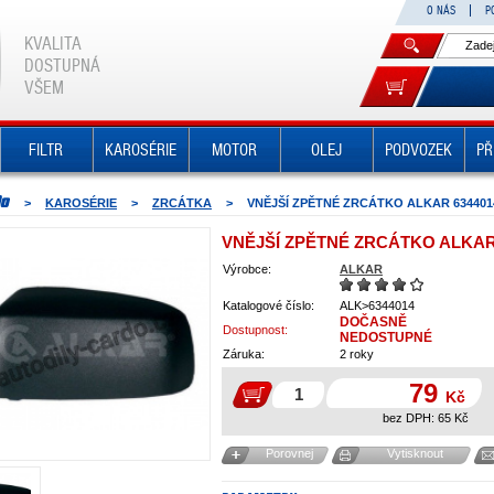
O NÁS
P
KVALITA
DOSTUPNÁ
VŠEM
FILTR
KAROSÉRIE
MOTOR
OLEJ
PODVOZEK
PŘ
>
KAROSÉRIE
>
ZRCÁTKA
>
VNĚJŠÍ ZPĚTNÉ ZRCÁTKO ALKAR 634401
VNĚJŠÍ ZPĚTNÉ ZRCÁTKO ALKAR
Výrobce:
ALKAR
Katalogové číslo:
ALK>6344014
DOČASNĚ
Dostupnost:
NEDOSTUPNÉ
Záruka:
2 roky
79
Kč
bez DPH:
65
Kč
Porovnej
Vytisknout