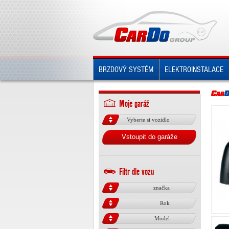
BRZDOVÝ SYSTÉM
ELEKTROINSTALACE
Moje garáž
Vyberte si vozidlo
Vstoupit do garáže
Filtr dle vozu
značka
Rok
Model