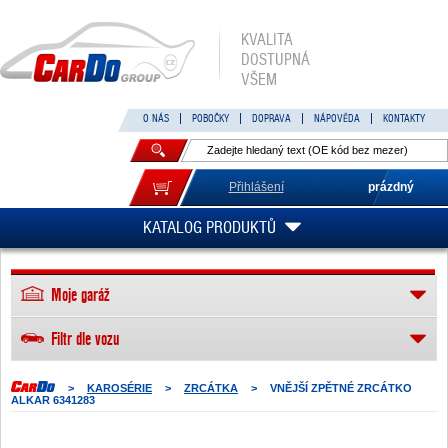
KVALITA
DOSTUPNÁ
VŠEM
O NÁS
POBOČKY
DOPRAVA
NÁPOVĚDA
KONTAKTY
Přihlášení
prázdný
KATALOG PRODUKTŮ
Moje garáž
Filtr dle vozu
>
KAROSÉRIE
>
ZRCÁTKA
>
VNĚJŠÍ ZPĚTNÉ ZRCÁTKO
ALKAR 6341283