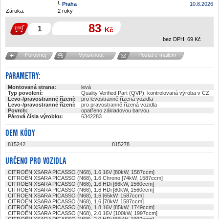
Praha
10.8.2026
Záruka:
2 roky
83
Kč
bez DPH:
69
Kč
Porovnej
Vytisknout
Poslat e-mailem
PARAMETRY:
Montovaná strana:
levá
Typ povolení:
Quality Verified Part (QVP), kontrolovaná výroba v CZ
Levo-/pravostranné řízení:
pro levostranně řízená vozidla
Levo-/pravostranné řízení:
pro pravostranně řízená vozidla
Povrch:
opatřeno základovou barvou
Párová čísla výrobku:
6342283
OEM KÓDY
815242
815278
URČENO PRO VOZIDLA
CITROËN XSARA PICASSO (N68), 1.6 16V [80kW, 1587ccm]
CITROËN XSARA PICASSO (N68), 1.6 Chrono [74kW, 1587ccm]
CITROËN XSARA PICASSO (N68), 1.6 HDi [66kW, 1560ccm]
CITROËN XSARA PICASSO (N68), 1.6 HDi [80kW, 1560ccm]
CITROËN XSARA PICASSO (N68), 1.6 [65kW, 1587ccm]
CITROËN XSARA PICASSO (N68), 1.6 [70kW, 1587ccm]
CITROËN XSARA PICASSO (N68), 1.8 16V [85kW, 1749ccm]
CITROËN XSARA PICASSO (N68), 2.0 16V [100kW, 1997ccm]