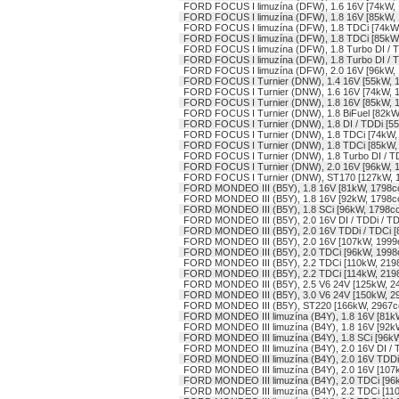
FORD FOCUS I limuzína (DFW), 1.6 16V [74kW,
FORD FOCUS I limuzína (DFW), 1.8 16V [85kW,
FORD FOCUS I limuzína (DFW), 1.8 TDCi [74kW
FORD FOCUS I limuzína (DFW), 1.8 TDCi [85kW
FORD FOCUS I limuzína (DFW), 1.8 Turbo DI / 
FORD FOCUS I limuzína (DFW), 1.8 Turbo DI / 
FORD FOCUS I limuzína (DFW), 2.0 16V [96kW,
FORD FOCUS I Turnier (DNW), 1.4 16V [55kW, 
FORD FOCUS I Turnier (DNW), 1.6 16V [74kW, 
FORD FOCUS I Turnier (DNW), 1.8 16V [85kW, 
FORD FOCUS I Turnier (DNW), 1.8 BiFuel [82kW
FORD FOCUS I Turnier (DNW), 1.8 DI / TDDi [5
FORD FOCUS I Turnier (DNW), 1.8 TDCi [74kW,
FORD FOCUS I Turnier (DNW), 1.8 TDCi [85kW,
FORD FOCUS I Turnier (DNW), 1.8 Turbo DI / T
FORD FOCUS I Turnier (DNW), 2.0 16V [96kW, 
FORD FOCUS I Turnier (DNW), ST170 [127kW, 
FORD MONDEO III (B5Y), 1.8 16V [81kW, 1798c
FORD MONDEO III (B5Y), 1.8 16V [92kW, 1798c
FORD MONDEO III (B5Y), 1.8 SCi [96kW, 1798c
FORD MONDEO III (B5Y), 2.0 16V DI / TDDi / T
FORD MONDEO III (B5Y), 2.0 16V TDDi / TDCi 
FORD MONDEO III (B5Y), 2.0 16V [107kW, 1999
FORD MONDEO III (B5Y), 2.0 TDCi [96kW, 1998
FORD MONDEO III (B5Y), 2.2 TDCi [110kW, 219
FORD MONDEO III (B5Y), 2.2 TDCi [114kW, 219
FORD MONDEO III (B5Y), 2.5 V6 24V [125kW, 2
FORD MONDEO III (B5Y), 3.0 V6 24V [150kW, 2
FORD MONDEO III (B5Y), ST220 [166kW, 2967c
FORD MONDEO III limuzína (B4Y), 1.8 16V [81k
FORD MONDEO III limuzína (B4Y), 1.8 16V [92k
FORD MONDEO III limuzína (B4Y), 1.8 SCi [96k
FORD MONDEO III limuzína (B4Y), 2.0 16V DI / 
FORD MONDEO III limuzína (B4Y), 2.0 16V TDDi
FORD MONDEO III limuzína (B4Y), 2.0 16V [107
FORD MONDEO III limuzína (B4Y), 2.0 TDCi [96
FORD MONDEO III limuzína (B4Y), 2.2 TDCi [11