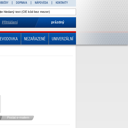
OBOČKY
DOPRAVA
NÁPOVĚDA
KONTAKTY
Přihlášení
prázdný
EVODOVKA
NEZAŘAZENÉ
UNIVERZÁLNÍ
Poslat e-mailem