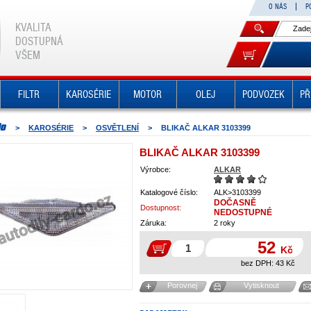
O NÁS
P
KVALITA
DOSTUPNÁ
VŠEM
FILTR
KAROSÉRIE
MOTOR
OLEJ
PODVOZEK
PŘ
>
KAROSÉRIE
>
OSVĚTLENÍ
>
BLIKAČ ALKAR 3103399
BLIKAČ ALKAR 3103399
Výrobce:
ALKAR
Katalogové číslo:
ALK>3103399
DOČASNĚ
Dostupnost:
NEDOSTUPNÉ
Záruka:
2 roky
52
Kč
bez DPH:
43
Kč
Porovnej
Vytisknout