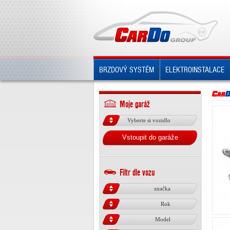
BRZDOVÝ SYSTÉM
ELEKTROINSTALACE
Moje garáž
Vyberte si vozidlo
Vstoupit do garáže
Filtr dle vozu
značka
Rok
Model