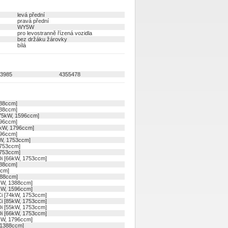
levá přední
pravá přední
WY5W
pro levostranně řízená vozidla
bez držáku žárovky
bílá
3985
4355478
88ccm]
88ccm]
75kW, 1596ccm]
96ccm]
kW, 1796ccm]
96ccm]
W, 1753ccm]
753ccm]
753ccm]
i [66kW, 1753ccm]
88ccm]
ccm]
88ccm]
kW, 1388ccm]
kW, 1596ccm]
i [74kW, 1753ccm]
i [85kW, 1753ccm]
i [55kW, 1753ccm]
i [66kW, 1753ccm]
kW, 1796ccm]
 1388ccm]