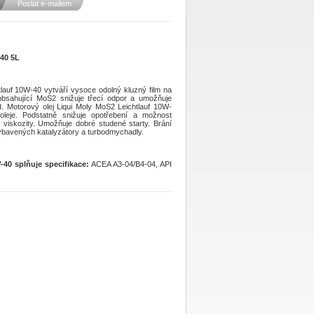
Poslat e-mailem
-40 5L
lauf 10W-40 vytváří vysoce odolný kluzný film na
obsahující MoS2 snižuje třecí odpor a umožňuje
. Motorový olej Liqui Moly MoS2 Leichtlauf 10W-
oleje. Podstatně snižuje opotřebení a možnost
ě viskozity. Umožňuje dobré studené starty. Brání
vybavených katalyzátory a turbodmychadly.
-40 splňuje specifikace:
ACEA A3-04/B4-04, API