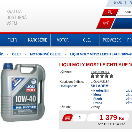
O NÁS
P
KVALITA
DOSTUPNÁ
VŠEM
FILTR
KAROSÉRIE
MOTOR
OLEJ
PODVOZEK
PŘ
>
OLEJ
>
MOTOROVÉ OLEJE
>
LIQUI MOLY MOS2 LEICHTLAUF 10W-40
LIQUI MOLY MOS2 LEICHTLAUF 10
Výrobce:
LIQUI MOLY
Katalogové číslo:
LIQ>LM2184
SKLADEM
Dostupnost:
k odeslání
zítr
Most
zítr
Plzeň
zítr
Praha
zítr
Záruka:
2 roky
1 379
Kč
bez DPH:
1 140
Kč