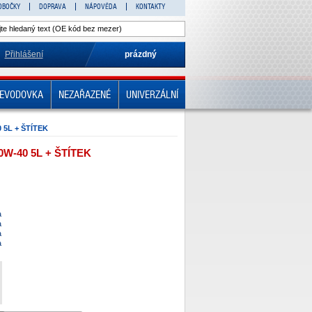
OBOČKY
DOPRAVA
NÁPOVĚDA
KONTAKTY
Přihlášení
prázdný
EVODOVKA
NEZAŘAZENÉ
UNIVERZÁLNÍ
 5L + ŠTÍTEK
W-40 5L + ŠTÍTEK
a
a
a
a