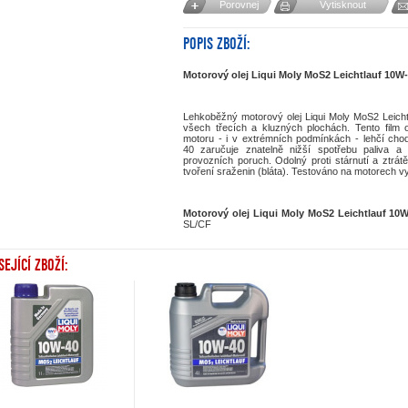
Porovnej
Vytisknout
POPIS ZBOŽÍ:
Motorový olej Liqui Moly MoS2 Leichtlauf 10W
Lehkoběžný motorový olej Liqui Moly MoS2 Leicht
všech třecích a kluzných plochách. Tento film 
motoru - i v extrémních podmínkách - lehčí chod
40 zaručuje znatelně nižší spotřebu paliva a 
provozních poruch. Odolný proti stárnutí a ztrát
tvoření sraženin (bláta). Testováno na motorech 
Motorový olej Liqui Moly MoS2 Leichtlauf 10W
SL/CF
SEJÍCÍ ZBOŽÍ: