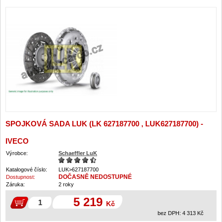
SPOJKOVÁ SADA LUK (LK 627187700 , LUK627187700) -
IVECO
Výrobce:
Schaeffler LuK
Katalogové číslo:
LUK>627187700
DOČASNĚ NEDOSTUPNÉ
Dostupnost:
Záruka:
2 roky
5 219
Kč
bez DPH:
4 313
Kč