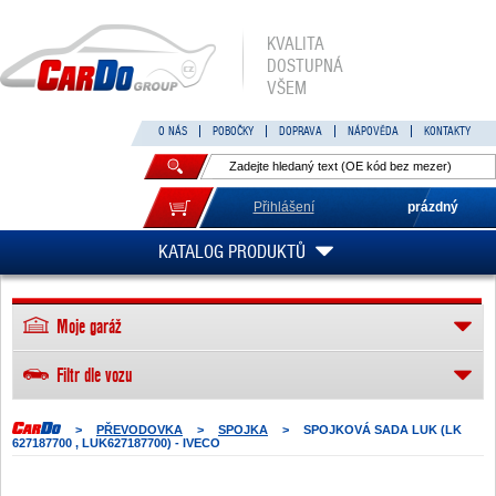
KVALITA
DOSTUPNÁ
VŠEM
O NÁS
POBOČKY
DOPRAVA
NÁPOVĚDA
KONTAKTY
Přihlášení
prázdný
KATALOG PRODUKTŮ
Moje garáž
Filtr dle vozu
>
PŘEVODOVKA
>
SPOJKA
>
SPOJKOVÁ SADA LUK (LK
627187700 , LUK627187700) - IVECO