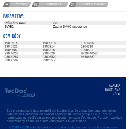
Porovnej
Vytisknout
Poslat e-mailem
PARAMETRY:
Průměr v mm:
270
SVHC:
Zadna SVHC substance
OEM KÓDY
190 3914
190 4718
190 4795
190 8521
1903914
1904718
1904795
1905318
1908521
299 4028
2994028
8739440520
93800287
93806822
93808387
93808507
93811556
KVALITA
DOSTUPNÁ
VŠEM
Zde prezentovaná data nesmějí být kopírována. Je zakázáno data nebo celou
databázi bez předchozího svolení společností CarDo group s.r.o. a TecDoc
rozmnožovat, rozšiřovat a/nebo toto jednání umožnit třetí osobě. Porušení zakládá
neoprávněný zásah do autorského práva a bude stíháno.
© 2010 - 2026 autodily-cardo.cz - Kvalita dostupná všem |
obchod@autodily-