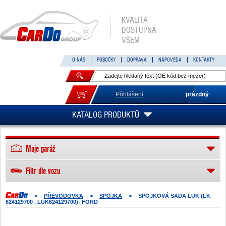
KVALITA
DOSTUPNÁ
VŠEM
O NÁS
POBOČKY
DOPRAVA
NÁPOVĚDA
KONTAKTY
Přihlášení
prázdný
KATALOG PRODUKTŮ
Moje garáž
Filtr dle vozu
>
PŘEVODOVKA
>
SPOJKA
>
SPOJKOVÁ SADA LUK (LK
624129700 , LUK624129700)- FORD