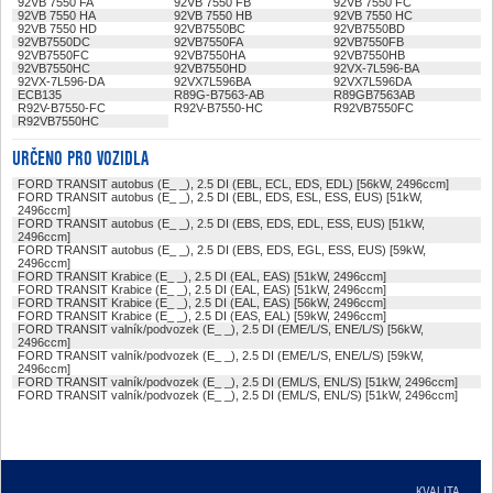
92VB 7550 FA
92VB 7550 FB
92VB 7550 FC
92VB 7550 HA
92VB 7550 HB
92VB 7550 HC
92VB 7550 HD
92VB7550BC
92VB7550BD
92VB7550DC
92VB7550FA
92VB7550FB
92VB7550FC
92VB7550HA
92VB7550HB
92VB7550HC
92VB7550HD
92VX-7L596-BA
92VX-7L596-DA
92VX7L596BA
92VX7L596DA
ECB135
R89G-B7563-AB
R89GB7563AB
R92V-B7550-FC
R92V-B7550-HC
R92VB7550FC
R92VB7550HC
URČENO PRO VOZIDLA
FORD TRANSIT autobus (E_ _), 2.5 DI (EBL, ECL, EDS, EDL) [56kW, 2496ccm]
FORD TRANSIT autobus (E_ _), 2.5 DI (EBL, EDS, ESL, ESS, EUS) [51kW,
2496ccm]
FORD TRANSIT autobus (E_ _), 2.5 DI (EBS, EDS, EDL, ESS, EUS) [51kW,
2496ccm]
FORD TRANSIT autobus (E_ _), 2.5 DI (EBS, EDS, EGL, ESS, EUS) [59kW,
2496ccm]
FORD TRANSIT Krabice (E_ _), 2.5 DI (EAL, EAS) [51kW, 2496ccm]
FORD TRANSIT Krabice (E_ _), 2.5 DI (EAL, EAS) [51kW, 2496ccm]
FORD TRANSIT Krabice (E_ _), 2.5 DI (EAL, EAS) [56kW, 2496ccm]
FORD TRANSIT Krabice (E_ _), 2.5 DI (EAS, EAL) [59kW, 2496ccm]
FORD TRANSIT valník/podvozek (E_ _), 2.5 DI (EME/L/S, ENE/L/S) [56kW,
2496ccm]
FORD TRANSIT valník/podvozek (E_ _), 2.5 DI (EME/L/S, ENE/L/S) [59kW,
2496ccm]
FORD TRANSIT valník/podvozek (E_ _), 2.5 DI (EML/S, ENL/S) [51kW, 2496ccm]
FORD TRANSIT valník/podvozek (E_ _), 2.5 DI (EML/S, ENL/S) [51kW, 2496ccm]
KVALITA