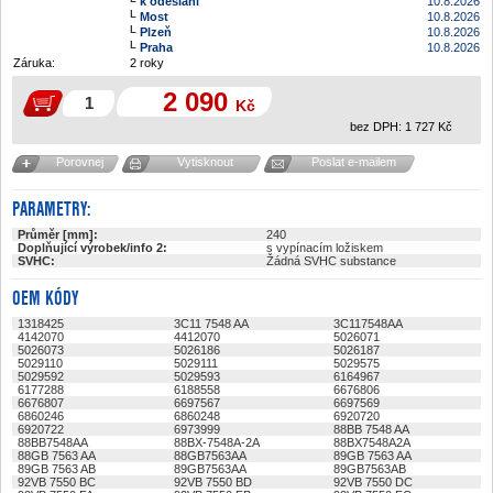
k odeslání
10.8.2026
Most
10.8.2026
Plzeň
10.8.2026
Praha
10.8.2026
Záruka:
2 roky
2 090
Kč
bez DPH:
1 727
Kč
Porovnej
Vytisknout
Poslat e-mailem
PARAMETRY:
Průměr [mm]:
240
Doplňující výrobek/info 2:
s vypínacím ložiskem
SVHC:
Žádná SVHC substance
OEM KÓDY
1318425
3C11 7548 AA
3C117548AA
4142070
4412070
5026071
5026073
5026186
5026187
5029110
5029111
5029575
5029592
5029593
6164967
6177288
6188558
6676806
6676807
6697567
6697569
6860246
6860248
6920720
6920722
6973999
88BB 7548 AA
88BB7548AA
88BX-7548A-2A
88BX7548A2A
88GB 7563 AA
88GB7563AA
89GB 7563 AA
89GB 7563 AB
89GB7563AA
89GB7563AB
92VB 7550 BC
92VB 7550 BD
92VB 7550 DC