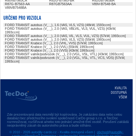
R80VB7563CA
R82G-B7563-BA
R82GB7563BA
R87G-B7563-AA
R87GB7563AA
V89V-B7548-BA
V89VB7548BA
URČENO PRO VOZIDLA
FORD TRANSIT autobus (V_ _), 1.6 (VAS, VLS, VZS) [48kW, 1593ccm]
FORD TRANSIT autobus (V_ _), 2.0 (VAS, VBLVIL, VLS, VUL, VZS) [43kW,
1993ccm]
FORD TRANSIT autobus (V_ _), 2.0 (VAS, VIL, VLS, VUL, VZS) [57kW, 1993ccm]
FORD TRANSIT autobus (V_ _), 2.0 (VAS, VLS, VZS) [55kW, 1993ccm]
FORD TRANSIT Krabice (V_ _), 2.0 (VHL, VVS) [57kW, 1993ccm]
FORD TRANSIT Krabice (V_ _), 2.0 (VVL) [55kW, 1993ccm]
FORD TRANSIT Krabice (V_ _), 2.0 (VVS) [43kW, 1993ccm]
FORD TRANSIT valník/podvozek (V_ _), 2.0 (VGL, VSL, VTL) [43kW, 1993ccm]
FORD TRANSIT valník/podvozek (V_ _), 2.0 (VGL, VSL, VTL, VCS, VDS) [57kW,
1993ccm]
KVALITA
DOSTUPNÁ
VŠEM
Zde prezentovaná data nesmějí být kopírována. Je zakázáno data nebo celou
databázi bez předchozího svolení společností CarDo group s.r.o. a TecDoc
rozmnožovat, rozšiřovat a/nebo toto jednání umožnit třetí osobě. Porušení zakládá
neoprávněný zásah do autorského práva a bude stíháno.
© 2010 - 2026 autodily-cardo.cz - Kvalita dostupná všem |
obchod@autodily-
®
cardo.cz
ShopSys
Enterprise
- profesionální internetové obchody na míru