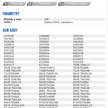
Porovnej
Vytisknout
Poslat e-mailem
PARAMETRY:
Průměr v mm:
240
SVHC:
Zadna SVHC substance
OEM KÓDY
1475197
1494880
1501249
1513917
1518419
1518960
1535286
1555837
1562626
1608612
1641558
1645280
1662108
5008960
5012190
5012192
5019059
5023452
5029570
5050634
6002338
6093443
6093444
6099571
6100321
6100324
6104431
6104432
6120888
6151999
6157277
6171011
70VB 7548 CC
70VB 7550 BB
70VB7548CC
70VB7550BB
71BB 7563 EA
71BB7563EA
71LB 7563 AB
71LB7563AB
80LB-7563A-1A
80LB-7563A-2A
80LB7563A1A
80LB7563A2A
80VB 7548 AA
80VB 7548 BA
80VB 7550 AA
80VB 7563 AA
80VB 7563 CA
80VB7548AA
80VB7548BA
80VB7550AA
80VB7563AA
80VB7563CA
82GB 7563 BA
82GB7563BA
83VB 7548 AA
83VB7548AA
85BC 7563 AA
85BC7563AA
86VB 7548 AA
86VB 7548 AB
86VB 7563 BA
86VB7548AA
86VB7548AB
86VB7563BA
87GB 7563 AA
87GB7563AA
89VX 7550 BA
89VX7550BA
R70V-B7550-BB
R70VB7550BB
R8 0L B7563 A2A
R80LB7563A2A
R80V-B7563-CA