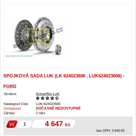
SPOJKOVÁ SADA LUK (LK 624023606 , LUK624023606) -
FORD
Výrobce:
Schaeffler LuK
Katalogové číslo:
LUK>624023606
DOČASNĚ NEDOSTUPNÉ
Dostupnost:
Záruka:
2 roky
4 647
Kč
bez DPH:
3 840
Kč