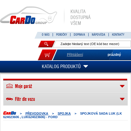
KVALITA
DOSTUPNÁ
VŠEM
O NÁS
POBOČKY
DOPRAVA
NÁPOVĚDA
KONTAKTY
Přihlášení
prázdný
KATALOG PRODUKTŮ
Moje garáž
Filtr dle vozu
>
PŘEVODOVKA
>
SPOJKA
>
SPOJKOVÁ SADA LUK (LK
624023606 , LUK624023606) - FORD