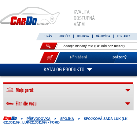
KVALITA
DOSTUPNÁ
VŠEM
O NÁS
POBOČKY
DOPRAVA
NÁPOVĚDA
KONTAKTY
Přihlášení
prázdný
KATALOG PRODUKTŮ
Moje garáž
Filtr dle vozu
>
PŘEVODOVKA
>
SPOJKA
>
SPOJKOVÁ SADA LUK (LK
621301109 , LUK621301109) - FORD