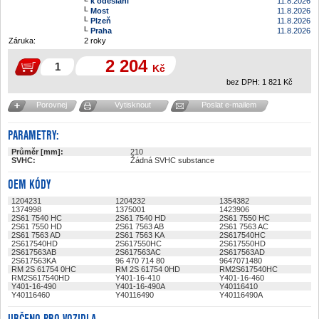
k odeslání
11.8.2026
Most
11.8.2026
Plzeň
11.8.2026
Praha
11.8.2026
Záruka:
2 roky
2 204
Kč
bez DPH:
1 821
Kč
Porovnej
Vytisknout
Poslat e-mailem
PARAMETRY:
Průměr [mm]:
210
SVHC:
Žádná SVHC substance
OEM KÓDY
1204231
1204232
1354382
1374998
1375001
1423906
2S61 7540 HC
2S61 7540 HD
2S61 7550 HC
2S61 7550 HD
2S61 7563 AB
2S61 7563 AC
2S61 7563 AD
2S61 7563 KA
2S617540HC
2S617540HD
2S617550HC
2S617550HD
2S617563AB
2S617563AC
2S617563AD
2S617563KA
96 470 714 80
9647071480
RM 2S 61754 0HC
RM 2S 61754 0HD
RM2S617540HC
RM2S617540HD
Y401-16-410
Y401-16-460
Y401-16-490
Y401-16-490A
Y40116410
Y40116460
Y40116490
Y40116490A