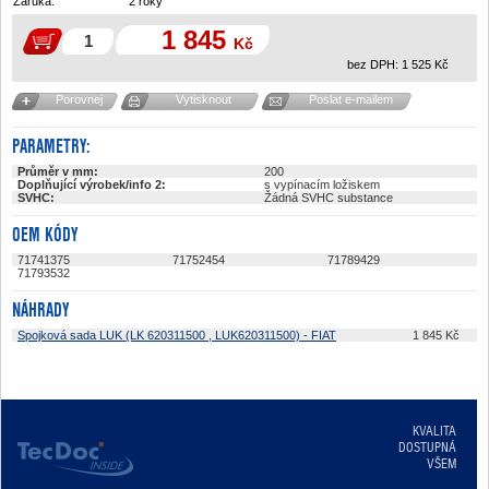
Záruka:
2 roky
1 845
Kč
bez DPH:
1 525
Kč
Porovnej
Vytisknout
Poslat e-mailem
PARAMETRY:
Průměr v mm:
200
Doplňující výrobek/info 2:
s vypínacím ložiskem
SVHC:
Žádná SVHC substance
OEM KÓDY
71741375
71752454
71789429
71793532
NÁHRADY
Spojková sada LUK (LK 620311500 , LUK620311500) - FIAT
1 845
Kč
KVALITA
DOSTUPNÁ
VŠEM