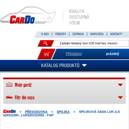
KVALITA
DOSTUPNÁ
VŠEM
O NÁS
POBOČKY
DOPRAVA
NÁPOVĚDA
KONTAKTY
Přihlášení
prázdný
KATALOG PRODUKTŮ
Moje garáž
Filtr dle vozu
>
PŘEVODOVKA
>
SPOJKA
>
SPOJKOVÁ SADA LUK (LK
620311000 , LUK620311000) - FIAT