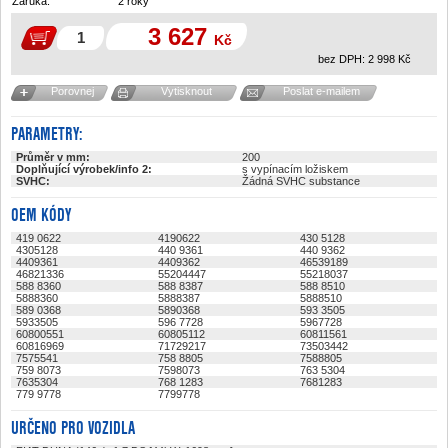
Záruka:
2 roky
3 627
Kč
bez DPH:
2 998
Kč
Porovnej
Vytisknout
Poslat e-mailem
PARAMETRY:
Průměr v mm:
200
Doplňující výrobek/info 2:
s vypínacím ložiskem
SVHC:
Žádná SVHC substance
OEM KÓDY
419 0622
4190622
430 5128
4305128
440 9361
440 9362
4409361
4409362
46539189
46821336
55204447
55218037
588 8360
588 8387
588 8510
5888360
5888387
5888510
589 0368
5890368
593 3505
5933505
596 7728
5967728
60800551
60805112
60811561
60816969
71729217
73503442
7575541
758 8805
7588805
759 8073
7598073
763 5304
7635304
768 1283
7681283
779 9778
7799778
URČENO PRO VOZIDLA