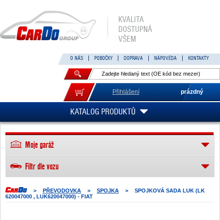
KVALITA
DOSTUPNÁ
VŠEM
O NÁS
POBOČKY
DOPRAVA
NÁPOVĚDA
KONTAKTY
Přihlášení
prázdný
KATALOG PRODUKTŮ
Moje garáž
Filtr dle vozu
>
PŘEVODOVKA
>
SPOJKA
>
SPOJKOVÁ SADA LUK (LK
620047000 , LUK620047000) - FIAT