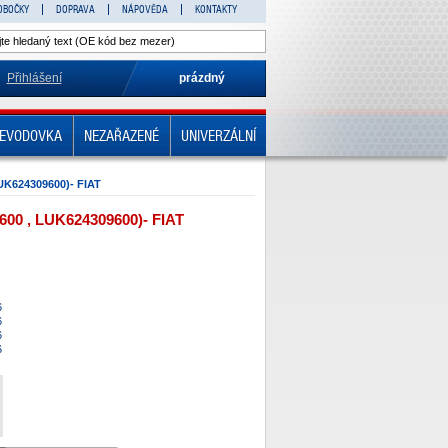
OBOČKY
DOPRAVA
NÁPOVĚDA
KONTAKTY
Přihlášení
prázdný
EVODOVKA
NEZAŘAZENÉ
UNIVERZÁLNÍ
K624309600)- FIAT
0 , LUK624309600)- FIAT
6
6
6
6