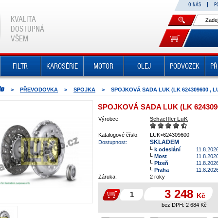
O NÁS
P
KVALITA
DOSTUPNÁ
VŠEM
FILTR
KAROSÉRIE
MOTOR
OLEJ
PODVOZEK
PŘ
>
PŘEVODOVKA
>
SPOJKA
>
SPOJKOVÁ SADA LUK (LK 624309600 , LU
SPOJKOVÁ SADA LUK (LK 62430960
Výrobce:
Schaeffler LuK
Katalogové číslo:
LUK>624309600
SKLADEM
Dostupnost:
k odeslání
11.8.202
Most
11.8.202
Plzeň
11.8.202
Praha
11.8.202
Záruka:
2 roky
3 248
Kč
bez DPH:
2 684
Kč