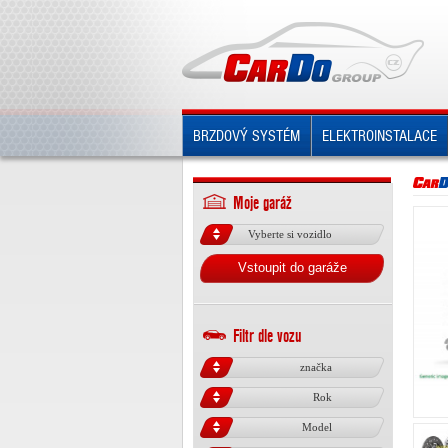
BRZDOVÝ SYSTÉM
ELEKTROINSTALACE
Moje garáž
Vyberte si vozidlo
Vstoupit do garáže
Filtr dle vozu
značka
Rok
Model