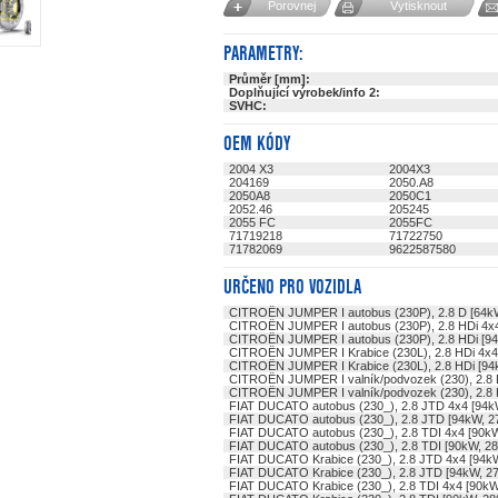
Porovnej
Vytisknout
PARAMETRY:
Průměr [mm]:
Doplňující výrobek/info 2:
SVHC:
OEM KÓDY
2004 X3
2004X3
204169
2050.A8
2050A8
2050C1
2052.46
205245
2055 FC
2055FC
71719218
71722750
71782069
9622587580
URČENO PRO VOZIDLA
CITROËN JUMPER I autobus (230P), 2.8 D [64k
CITROËN JUMPER I autobus (230P), 2.8 HDi 4x
CITROËN JUMPER I autobus (230P), 2.8 HDi [9
CITROËN JUMPER I Krabice (230L), 2.8 HDi 4x4
CITROËN JUMPER I Krabice (230L), 2.8 HDi [94
CITROËN JUMPER I valník/podvozek (230), 2.8 
CITROËN JUMPER I valník/podvozek (230), 2.8 
FIAT DUCATO autobus (230_), 2.8 JTD 4x4 [94k
FIAT DUCATO autobus (230_), 2.8 JTD [94kW, 
FIAT DUCATO autobus (230_), 2.8 TDI 4x4 [90k
FIAT DUCATO autobus (230_), 2.8 TDI [90kW, 2
FIAT DUCATO Krabice (230_), 2.8 JTD 4x4 [94k
FIAT DUCATO Krabice (230_), 2.8 JTD [94kW, 2
FIAT DUCATO Krabice (230_), 2.8 TDI 4x4 [90k