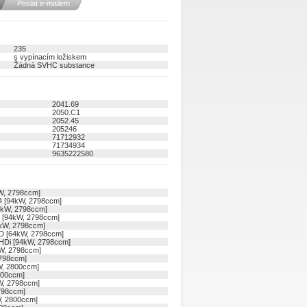
Poslat e-mailem
235
s vypínacím ložiskem
Žádná SVHC substance
2041.69
2050.C1
2052.45
205246
71712932
71734934
9635222580
W, 2798ccm]
4 [94kW, 2798ccm]
4kW, 2798ccm]
 [94kW, 2798ccm]
kW, 2798ccm]
D [64kW, 2798ccm]
HDi [94kW, 2798ccm]
W, 2798ccm]
2798ccm]
W, 2800ccm]
800ccm]
W, 2798ccm]
798ccm]
W, 2800ccm]