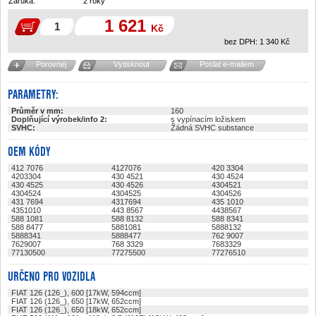
Záruka:
2 roky
1 621
Kč
bez DPH:
1 340
Kč
Porovnej
Vytisknout
Poslat e-mailem
PARAMETRY:
Průměr v mm:
160
Doplňující výrobek/info 2:
s vypínacím ložiskem
SVHC:
Žádná SVHC substance
OEM KÓDY
412 7076
4127076
420 3304
4203304
430 4521
430 4524
430 4525
430 4526
4304521
4304524
4304525
4304526
431 7694
4317694
435 1010
4351010
443 8567
4438567
588 1081
588 8132
588 8341
588 8477
5881081
5888132
5888341
5888477
762 9007
7629007
768 3329
7683329
77130500
77275500
77276510
URČENO PRO VOZIDLA
FIAT 126 (126_), 600 [17kW, 594ccm]
FIAT 126 (126_), 650 [17kW, 652ccm]
FIAT 126 (126_), 650 [18kW, 652ccm]