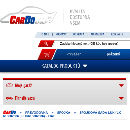
KVALITA
DOSTUPNÁ
VŠEM
O NÁS
POBOČKY
DOPRAVA
NÁPOVĚDA
KONTAKTY
Přihlášení
prázdný
KATALOG PRODUKTŮ
Moje garáž
Filtr dle vozu
>
PŘEVODOVKA
>
SPOJKA
>
SPOJKOVÁ SADA LUK (LK
616002806 , LUK616002806) - FIAT