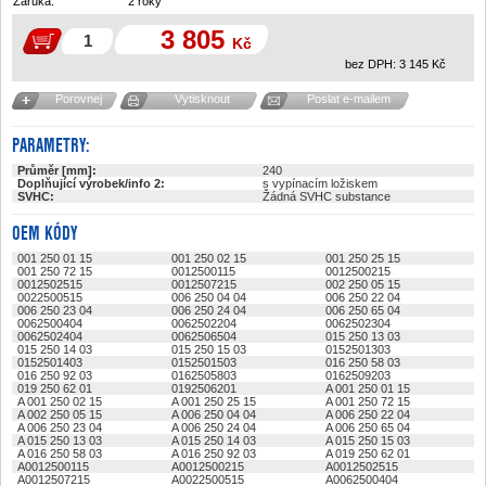
Záruka:
2 roky
3 805
Kč
bez DPH:
3 145
Kč
Porovnej
Vytisknout
Poslat e-mailem
PARAMETRY:
Průměr [mm]:
240
Doplňující výrobek/info 2:
s vypínacím ložiskem
SVHC:
Žádná SVHC substance
OEM KÓDY
001 250 01 15
001 250 02 15
001 250 25 15
001 250 72 15
0012500115
0012500215
0012502515
0012507215
002 250 05 15
0022500515
006 250 04 04
006 250 22 04
006 250 23 04
006 250 24 04
006 250 65 04
0062500404
0062502204
0062502304
0062502404
0062506504
015 250 13 03
015 250 14 03
015 250 15 03
0152501303
0152501403
0152501503
016 250 58 03
016 250 92 03
0162505803
0162509203
019 250 62 01
0192506201
A 001 250 01 15
A 001 250 02 15
A 001 250 25 15
A 001 250 72 15
A 002 250 05 15
A 006 250 04 04
A 006 250 22 04
A 006 250 23 04
A 006 250 24 04
A 006 250 65 04
A 015 250 13 03
A 015 250 14 03
A 015 250 15 03
A 016 250 58 03
A 016 250 92 03
A 019 250 62 01
A0012500115
A0012500215
A0012502515
A0012507215
A0022500515
A0062500404