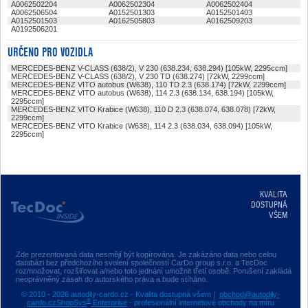
A0062502204
A0062502304
A0062502404
A0062506504
A0152501303
A0152501403
A0152501503
A0162505803
A0162509203
A0192506201
URČENO PRO VOZIDLA
MERCEDES-BENZ V-CLASS (638/2), V 230 (638.234, 638.294) [105kW, 2295ccm]
MERCEDES-BENZ V-CLASS (638/2), V 230 TD (638.274) [72kW, 2299ccm]
MERCEDES-BENZ VITO autobus (W638), 110 TD 2.3 (638.174) [72kW, 2299ccm]
MERCEDES-BENZ VITO autobus (W638), 114 2.3 (638.134, 638.194) [105kW,
2295ccm]
MERCEDES-BENZ VITO Krabice (W638), 110 D 2.3 (638.074, 638.078) [72kW,
2299ccm]
MERCEDES-BENZ VITO Krabice (W638), 114 2.3 (638.034, 638.094) [105kW,
2295ccm]
KVALITA
DOSTUPNÁ
VŠEM
Zde prezentovaná data nesmějí být kopírována. Je zakázáno data nebo celou
databázi bez předchozího svolení společností CarDo group s.r.o. a TecDoc
rozmnožovat, rozšiřovat a/nebo toto jednání umožnit třetí osobě. Porušení zakládá
neoprávněný zásah do autorského práva a bude stíháno.
© 2010 - 2026 autodily-cardo.cz - Kvalita dostupná všem |
obchod@autodily-
®
cardo.cz
ShopSys
Enterprise
- profesionální internetové obchody na míru