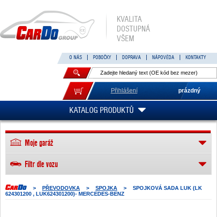
KVALITA
DOSTUPNÁ
VŠEM
O NÁS
POBOČKY
DOPRAVA
NÁPOVĚDA
KONTAKTY
Přihlášení
prázdný
KATALOG PRODUKTŮ
Moje garáž
Filtr dle vozu
>
PŘEVODOVKA
>
SPOJKA
>
SPOJKOVÁ SADA LUK (LK
624301200 , LUK624301200)- MERCEDES-BENZ