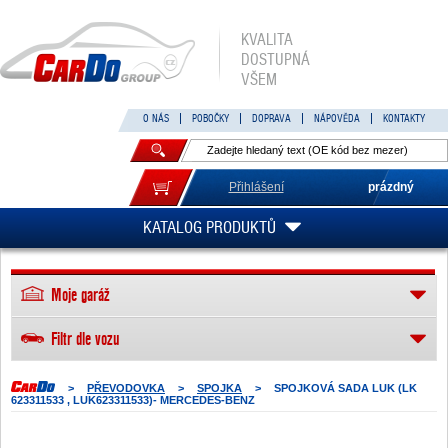
KVALITA
DOSTUPNÁ
VŠEM
O NÁS
POBOČKY
DOPRAVA
NÁPOVĚDA
KONTAKTY
Přihlášení
prázdný
KATALOG PRODUKTŮ
Moje garáž
Filtr dle vozu
>
PŘEVODOVKA
>
SPOJKA
>
SPOJKOVÁ SADA LUK (LK
623311533 , LUK623311533)- MERCEDES-BENZ