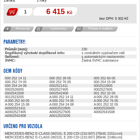
Záruka:
2 roky
6 415
Kč
bez DPH:
5 302
Kč
Porovnej
Vytisknout
Poslat e-mailem
PARAMETRY:
Průměr [mm]:
230
Doplňkový výrobek/ doplňkové info:
s centrálním vypínačem relé
Seřízení:
s automatickým nastavením
SVHC:
Žádná SVHC substance
OEM KÓDY
000 252 14 11
000 252 28 05
000 252 60 05
000 252 74 05
000 252 76 05
000 254 15 08
000 254 24 08
0002521411
0002522805
0002526005
0002527405
0002527605
0002541508
0002542408
001 252 32 05
0012523205
A 000 252 14 11
A 000 252 28 05
A 000 252 60 05
A 000 252 74 05
A 000 252 76 05
A 000 254 15 08
A 000 254 24 08
A 001 252 32 05
A0002521411
A0002522805
A0002526005
A0002527405
A0002527605
A0002541508
A0002542408
A0012523205
URČENO PRO VOZIDLA
MERCEDES-BENZ E-CLASS (W210), E 200 CDI (210.007) [75kW, 2151ccm]
MERCEDES-BENZ E-CLASS (W210), E 200 CDI (210.007) [85kW, 2148ccm]