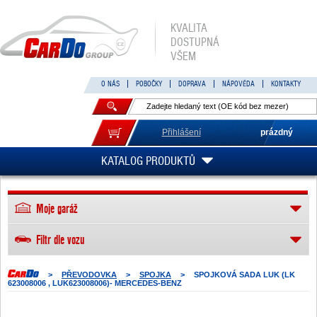
KVALITA
DOSTUPNÁ
VŠEM
O NÁS
POBOČKY
DOPRAVA
NÁPOVĚDA
KONTAKTY
Přihlášení
prázdný
KATALOG PRODUKTŮ
Moje garáž
Filtr dle vozu
>
PŘEVODOVKA
>
SPOJKA
>
SPOJKOVÁ SADA LUK (LK
623008006 , LUK623008006)- MERCEDES-BENZ