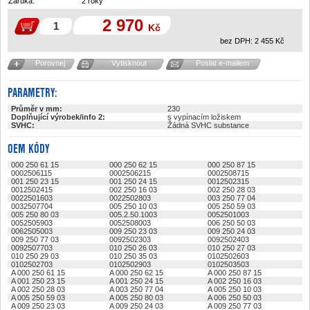
Záruka:
2 roky
2 970
Kč
bez DPH:
2 455
Kč
Porovnej
Vytisknout
Poslat e-mailem
PARAMETRY:
Průměr v mm:
230
Doplňující výrobek/info 2:
s vypínacím ložiskem
SVHC:
Žádná SVHC substance
OEM KÓDY
000 250 61 15
000 250 62 15
000 250 87 15
0002506115
0002506215
0002508715
001 250 23 15
001 250 24 15
0012502315
0012502415
002 250 16 03
002 250 28 03
0022501603
0022502803
003 250 77 04
0032507704
005 250 10 03
005 250 59 03
005 250 80 03
005.2.50.1003
0052501003
0052505903
0052508003
006 250 50 03
0062505003
009 250 23 03
009 250 24 03
009 250 77 03
0092502303
0092502403
0092507703
010 250 26 03
010 250 27 03
010 250 29 03
010 250 35 03
0102502603
0102502703
0102502903
0102503503
A 000 250 61 15
A 000 250 62 15
A 000 250 87 15
A 001 250 23 15
A 001 250 24 15
A 002 250 16 03
A 002 250 28 03
A 003 250 77 04
A 005 250 10 03
A 005 250 59 03
A 005 250 80 03
A 006 250 50 03
A 009 250 23 03
A 009 250 24 03
A 009 250 77 03