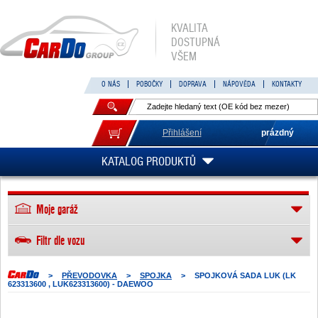
KVALITA
DOSTUPNÁ
VŠEM
O NÁS
POBOČKY
DOPRAVA
NÁPOVĚDA
KONTAKTY
Přihlášení
prázdný
KATALOG PRODUKTŮ
Moje garáž
Filtr dle vozu
>
PŘEVODOVKA
>
SPOJKA
>
SPOJKOVÁ SADA LUK (LK
623313600 , LUK623313600) - DAEWOO