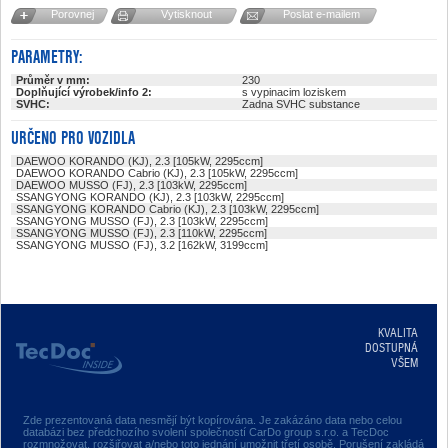
Porovnej
Vytisknout
Poslat e-mailem
PARAMETRY:
Průměr v mm:
230
Doplňující výrobek/info 2:
s vypinacim loziskem
SVHC:
Zadna SVHC substance
URČENO PRO VOZIDLA
DAEWOO KORANDO (KJ), 2.3 [105kW, 2295ccm]
DAEWOO KORANDO Cabrio (KJ), 2.3 [105kW, 2295ccm]
DAEWOO MUSSO (FJ), 2.3 [103kW, 2295ccm]
SSANGYONG KORANDO (KJ), 2.3 [103kW, 2295ccm]
SSANGYONG KORANDO Cabrio (KJ), 2.3 [103kW, 2295ccm]
SSANGYONG MUSSO (FJ), 2.3 [103kW, 2295ccm]
SSANGYONG MUSSO (FJ), 2.3 [110kW, 2295ccm]
SSANGYONG MUSSO (FJ), 3.2 [162kW, 3199ccm]
KVALITA
DOSTUPNÁ
VŠEM
Zde prezentovaná data nesmějí být kopírována. Je zakázáno data nebo celou
databázi bez předchozího svolení společností CarDo group s.r.o. a TecDoc
rozmnožovat, rozšiřovat a/nebo toto jednání umožnit třetí osobě. Porušení zakládá