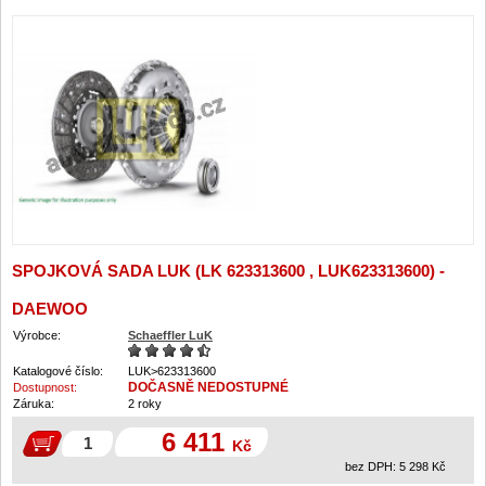
SPOJKOVÁ SADA LUK (LK 623313600 , LUK623313600) -
DAEWOO
Výrobce:
Schaeffler LuK
Katalogové číslo:
LUK>623313600
DOČASNĚ NEDOSTUPNÉ
Dostupnost:
Záruka:
2 roky
6 411
Kč
bez DPH:
5 298
Kč