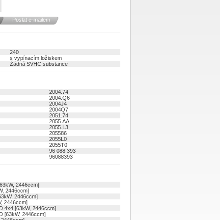
Poslat e-mailem
240
s vypínacím ložiskem
Žádná SVHC substance
2004.74
2004.Q6
2004J4
2004Q7
2051.74
2055.AA
2055.L3
205586
2055L0
2055T0
96 088 393
96088393
[63kW, 2446ccm]
W, 2446ccm]
63kW, 2446ccm]
W, 2446ccm]
D 4x4 [63kW, 2446ccm]
D [63kW, 2446ccm]