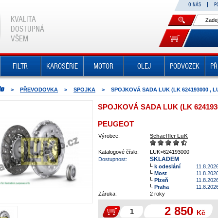
O NÁS
P
KVALITA
DOSTUPNÁ
VŠEM
FILTR
KAROSÉRIE
MOTOR
OLEJ
PODVOZEK
PŘ
>
PŘEVODOVKA
>
SPOJKA
>
SPOJKOVÁ SADA LUK (LK 624193000 , L
SPOJKOVÁ SADA LUK (LK 62419300
PEUGEOT
Výrobce:
Schaeffler LuK
Katalogové číslo:
LUK>624193000
SKLADEM
Dostupnost:
k odeslání
11.8.202
Most
11.8.202
Plzeň
11.8.202
Praha
11.8.202
Záruka:
2 roky
2 850
Kč