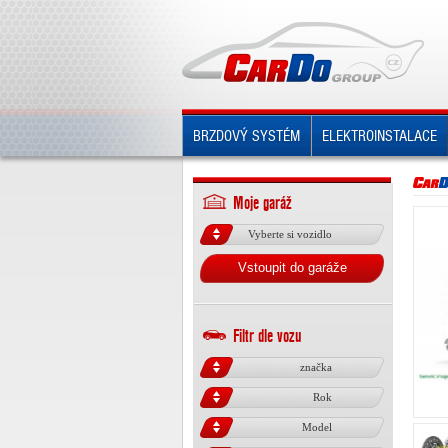
BRZDOVÝ SYSTÉM
ELEKTROINSTALACE
Moje garáž
Vyberte si vozidlo
Vstoupit do garáže
Filtr dle vozu
značka
Rok
Model