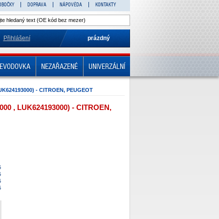
OBOČKY
DOPRAVA
NÁPOVĚDA
KONTAKTY
Přihlášení
prázdný
EVODOVKA
NEZAŘAZENÉ
UNIVERZÁLNÍ
UK624193000) - CITROEN, PEUGEOT
0 , LUK624193000) - CITROEN,
6
6
6
6