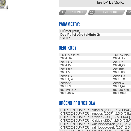
bez DPH:
2 355
Kč
Porovnej
Vytisknout
PARAMETRY:
Průměr [mm]:
Doplňující výrobek/info 2:
SVHC:
OEM KÓDY
16 113 744 80
1611374480
2004.J4
2004.J5
2004.Q7
200474
2004J5
2004Q6
2041.59
204159
205174
2055.86
2055.G7
2055.L0
2055.Q9
2055.T0
2055AA
2055G7
2055L3
2055Q9
96 054 002
96 080 625
96054002
96080625
URČENO PRO VOZIDLA
CITROËN JUMPER I autobus (230P), 2.5 D 4x4 
CITROËN JUMPER I autobus (230P), 2.5 D [63k
CITROËN JUMPER I Krabice (230L), 2.5 D 4x4 [
CITROËN JUMPER I Krabice (230L), 2.5 D [63k
CITROËN JUMPER I valník/podvozek (230), 2.5 
CITROËN JUMPER I valník/podvozek (230), 2.5 