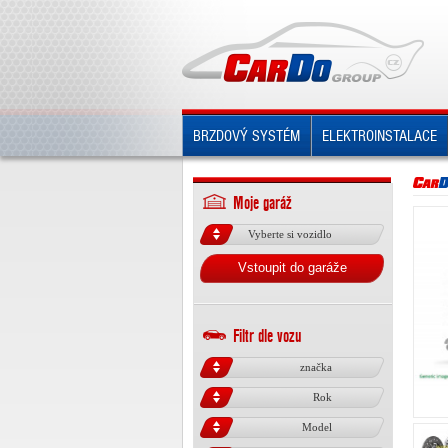
BRZDOVÝ SYSTÉM
ELEKTROINSTALACE
Moje garáž
Vyberte si vozidlo
Vstoupit do garáže
Filtr dle vozu
značka
Rok
Model