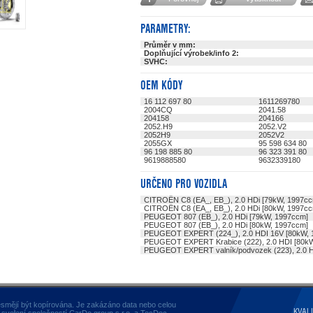
PARAMETRY:
Průměr v mm:
Doplňující výrobek/info 2:
SVHC:
OEM KÓDY
16 112 697 80
1611269780
2004CQ
2041.58
204158
204166
2052.H9
2052.V2
2052H9
2052V2
2055GX
95 598 634 80
96 198 885 80
96 323 391 80
9619888580
9632339180
URČENO PRO VOZIDLA
CITROËN C8 (EA_, EB_), 2.0 HDi [79kW, 1997cc
CITROËN C8 (EA_, EB_), 2.0 HDi [80kW, 1997cc
PEUGEOT 807 (EB_), 2.0 HDi [79kW, 1997ccm]
PEUGEOT 807 (EB_), 2.0 HDi [80kW, 1997ccm]
PEUGEOT EXPERT (224_), 2.0 HDI 16V [80kW, 
PEUGEOT EXPERT Krabice (222), 2.0 HDI [80k
PEUGEOT EXPERT valník/podvozek (223), 2.0 H
smějí být kopírována. Je zakázáno data nebo celou
KVAL