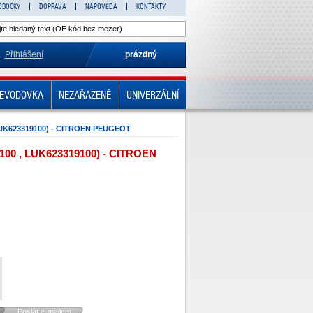
OBOČKY
DOPRAVA
NÁPOVĚDA
KONTAKTY
Přihlášení
prázdný
EVODOVKA
NEZAŘAZENÉ
UNIVERZÁLNÍ
UK623319100) - CITROEN PEUGEOT
00 , LUK623319100) - CITROEN
Poslat e-mailem