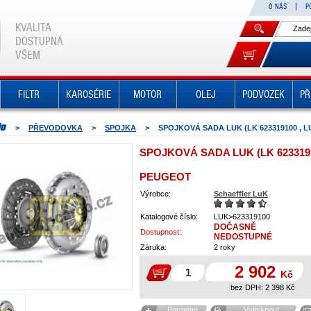
O NÁS
P
KVALITA
DOSTUPNÁ
VŠEM
FILTR
KAROSÉRIE
MOTOR
OLEJ
PODVOZEK
PŘ
>
PŘEVODOVKA
>
SPOJKA
>
SPOJKOVÁ SADA LUK (LK 623319100 , L
SPOJKOVÁ SADA LUK (LK 6233191
PEUGEOT
Výrobce:
Schaeffler LuK
Katalogové číslo:
LUK>623319100
DOČASNĚ
Dostupnost:
NEDOSTUPNÉ
Záruka:
2 roky
2 902
Kč
bez DPH:
2 398
Kč
Porovnej
Vytisknout