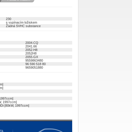
230
s vypínacím ložiskem
Žádná SVHC substance
2004.CQ
2041.66
2052.H8
2052H8
2055.GX
9559863480
96 590 518 80
9659051880
m]
m]
1997ccm]
W, 1997ccm]
Di [80kW, 1997ccm]
ITA