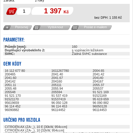
Záruka:
2 roky
1 397
Kč
bez DPH:
1 155
Kč
Porovnej
Vytisknout
Poslat e-mailem
PARAMETRY:
Průměr [mm]:
160
Doplňující výrobek/info 2:
s vypínacím ložiskem
SVHC:
Žádná SVHC substance
OEM KÓDY
16 112 677 80
1611267780
2004.65
200465
2041.40
2041.42
2041.60
2041.67
204140
204142
204160
204167
2051.11
205111
2055.37
2055.48
2055.94
205537
205548
205594
91 521 169
91 521 170
91 537 419
91521169
91521170
91537419
95 619 659
95619659
96 050 128
96 090 882
96 114 452
96 114 453
96050128
96090882
96114452
96114453
URČENO PRO VOZIDLA
CITROËN AX (ZA-_), 10 E [30kW, 954ccm]
CITROËN AX (ZA-_), 10 [32kW, 954ccm]