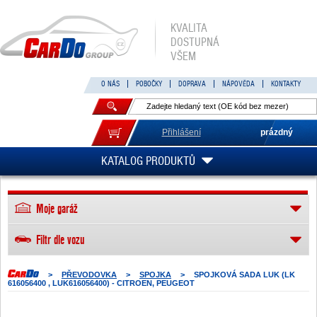
KVALITA
DOSTUPNÁ
VŠEM
O NÁS
POBOČKY
DOPRAVA
NÁPOVĚDA
KONTAKTY
Přihlášení
prázdný
KATALOG PRODUKTŮ
Moje garáž
Filtr dle vozu
>
PŘEVODOVKA
>
SPOJKA
>
SPOJKOVÁ SADA LUK (LK
616056400 , LUK616056400) - CITROEN, PEUGEOT