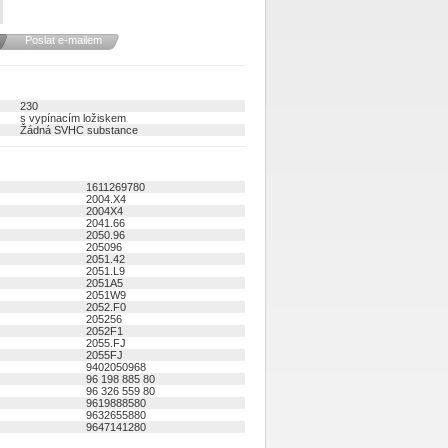
Poslat e-mailem
230
s vypínacím ložiskem
Žádná SVHC substance
1611269780
2004.X4
2004X4
2041.66
2050.96
205096
2051.42
2051.L9
2051A5
2051W9
2052.F0
205256
2052F1
2055.FJ
2055FJ
9402050968
96 198 885 80
96 326 559 80
9619888580
9632655880
9647141280