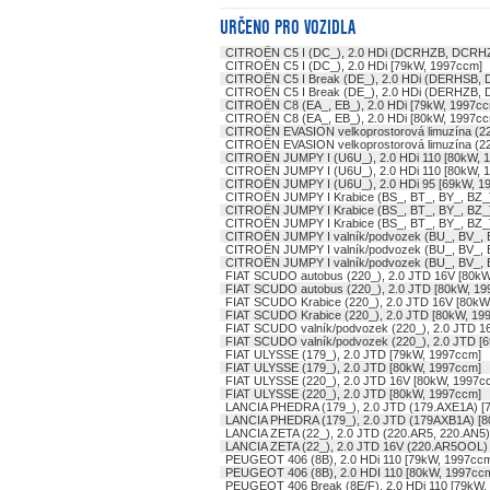
URČENO PRO VOZIDLA
CITROËN C5 I (DC_), 2.0 HDi (DCRHZB, DCRHZ
CITROËN C5 I (DC_), 2.0 HDi [79kW, 1997ccm]
CITROËN C5 I Break (DE_), 2.0 HDi (DERHSB,
CITROËN C5 I Break (DE_), 2.0 HDi (DERHZB,
CITROËN C8 (EA_, EB_), 2.0 HDi [79kW, 1997cc
CITROËN C8 (EA_, EB_), 2.0 HDi [80kW, 1997cc
CITROËN EVASION velkoprostorová limuzína (22
CITROËN EVASION velkoprostorová limuzína (22
CITROËN JUMPY I (U6U_), 2.0 HDi 110 [80kW, 
CITROËN JUMPY I (U6U_), 2.0 HDi 110 [80kW, 
CITROËN JUMPY I (U6U_), 2.0 HDi 95 [69kW, 1
CITROËN JUMPY I Krabice (BS_, BT_, BY_, BZ_)
CITROËN JUMPY I Krabice (BS_, BT_, BY_, BZ_)
CITROËN JUMPY I Krabice (BS_, BT_, BY_, BZ_)
CITROËN JUMPY I valník/podvozek (BU_, BV_, B
CITROËN JUMPY I valník/podvozek (BU_, BV_, B
CITROËN JUMPY I valník/podvozek (BU_, BV_, B
FIAT SCUDO autobus (220_), 2.0 JTD 16V [80kW
FIAT SCUDO autobus (220_), 2.0 JTD [80kW, 19
FIAT SCUDO Krabice (220_), 2.0 JTD 16V [80kW
FIAT SCUDO Krabice (220_), 2.0 JTD [80kW, 19
FIAT SCUDO valník/podvozek (220_), 2.0 JTD 1
FIAT SCUDO valník/podvozek (220_), 2.0 JTD [
FIAT ULYSSE (179_), 2.0 JTD [79kW, 1997ccm]
FIAT ULYSSE (179_), 2.0 JTD [80kW, 1997ccm]
FIAT ULYSSE (220_), 2.0 JTD 16V [80kW, 1997c
FIAT ULYSSE (220_), 2.0 JTD [80kW, 1997ccm]
LANCIA PHEDRA (179_), 2.0 JTD (179.AXE1A) [
LANCIA PHEDRA (179_), 2.0 JTD (179AXB1A) [8
LANCIA ZETA (22_), 2.0 JTD (220.AR5, 220.AN5
LANCIA ZETA (22_), 2.0 JTD 16V (220.AR5OOL)
PEUGEOT 406 (8B), 2.0 HDi 110 [79kW, 1997cc
PEUGEOT 406 (8B), 2.0 HDI 110 [80kW, 1997cc
PEUGEOT 406 Break (8E/F), 2.0 HDi 110 [79kW,