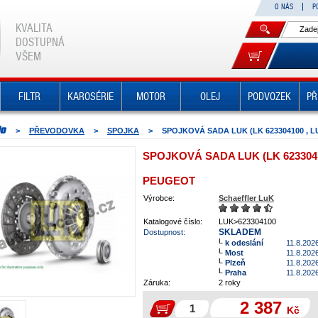
O NÁS
P
KVALITA
DOSTUPNÁ
VŠEM
FILTR
KAROSÉRIE
MOTOR
OLEJ
PODVOZEK
PŘ
>
PŘEVODOVKA
>
SPOJKA
>
SPOJKOVÁ SADA LUK (LK 623304100 , L
SPOJKOVÁ SADA LUK (LK 6233041
PEUGEOT
Výrobce:
Schaeffler LuK
Katalogové číslo:
LUK>623304100
SKLADEM
Dostupnost:
k odeslání
11.8.202
Most
11.8.202
Plzeň
11.8.202
Praha
11.8.202
Záruka:
2 roky
2 387
Kč