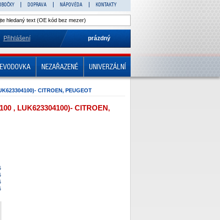
OBOČKY
DOPRAVA
NÁPOVĚDA
KONTAKTY
Přihlášení
prázdný
EVODOVKA
NEZAŘAZENÉ
UNIVERZÁLNÍ
UK623304100)- CITROEN, PEUGEOT
00 , LUK623304100)- CITROEN,
6
6
6
6