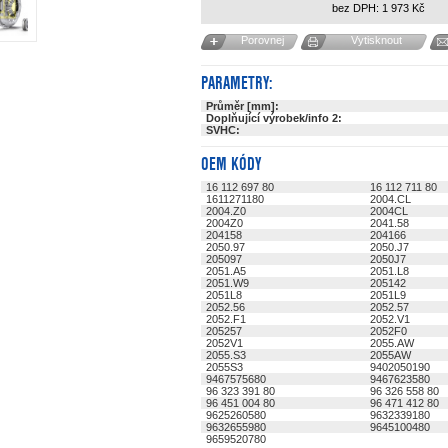
bez DPH:
1 973
Kč
Porovnej
Vytisknout
PARAMETRY:
Průměr [mm]:
Doplňující výrobek/info 2:
SVHC:
OEM KÓDY
16 112 697 80
16 112 711 80
1611271180
2004.CL
2004.Z0
2004CL
2004Z0
2041.58
204158
204166
2050.97
2050.J7
205097
2050J7
2051.A5
2051.L8
2051.W9
205142
2051L8
2051L9
2052.56
2052.57
2052.F1
2052.V1
205257
2052F0
2052V1
2055.AW
2055.S3
2055AW
2055S3
9402050190
9467575680
9467623580
96 323 391 80
96 326 558 80
96 451 004 80
96 471 412 80
9625260580
9632339180
9632655980
9645100480
9659520780