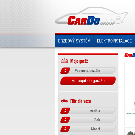
BRZDOVÝ SYSTÉM
ELEKTROINSTALACE
Moje garáž
Vyberte si vozidlo
Vstoupit do garáže
Filtr dle vozu
značka
Rok
Model