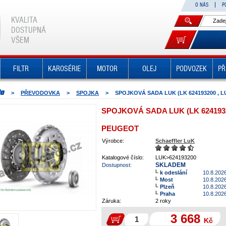
O NÁS
P
KVALITA
DOSTUPNÁ
VŠEM
FILTR
KAROSÉRIE
MOTOR
OLEJ
PODVOZEK
PŘ
>
PŘEVODOVKA
>
SPOJKA
>
SPOJKOVÁ SADA LUK (LK 624193200 , L
SPOJKOVÁ SADA LUK (LK 6241932
PEUGEOT
Výrobce:
Schaeffler LuK
Katalogové číslo:
LUK>624193200
SKLADEM
Dostupnost:
k odeslání
10.8.202
Most
10.8.202
Plzeň
10.8.202
Praha
10.8.202
Záruka:
2 roky
3 668
Kč