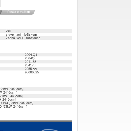
Poslat e-mailem
240
s vypínacím ložiskem
Žádná SVHC substance
2004.Q1
2004Q0
2041.55
204170
2055.AA
96080625
[63kW, 2446ccm]
W, 2446ccm]
63kW, 2446ccm]
W, 2446ccm]
D 4x4 [63kW, 2446ccm]
D [63kW, 2446ccm]