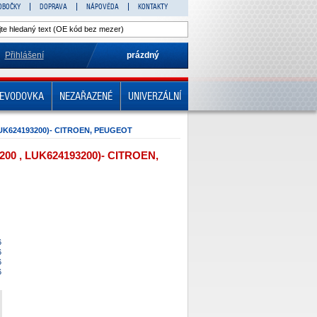
OBOČKY
DOPRAVA
NÁPOVĚDA
KONTAKTY
Přihlášení
prázdný
EVODOVKA
NEZAŘAZENÉ
UNIVERZÁLNÍ
UK624193200)- CITROEN, PEUGEOT
00 , LUK624193200)- CITROEN,
6
6
6
6