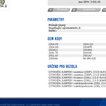
bez DPH:
3 031
Kč
Porovnej
Vytisknout
PARAMETRY:
Průměr [mm]:
Doplňující výrobek/info 2:
SVHC:
OEM KÓDY
2004.P8
2004.Q0
2004.R6
2004P8
2004Q1
2004R6
2041.70
204155
2051.A7
2051A7
2055AA
96 080 625
URČENO PRO VOZIDLA
CITROËN JUMPER I autobus (230P), 2.5 D 4x4 
CITROËN JUMPER I autobus (230P), 2.5 D [63k
CITROËN JUMPER I Krabice (230L), 2.5 D 4x4 [
CITROËN JUMPER I Krabice (230L), 2.5 D [63k
CITROËN JUMPER I valník/podvozek (230), 2.5 
CITROËN JUMPER I valník/podvozek (230), 2.5 
smějí být kopírována. Je zakázáno data nebo celou