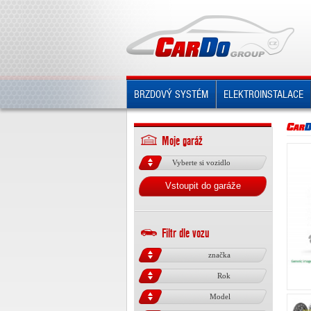
BRZDOVÝ SYSTÉM
ELEKTROINSTALACE
Moje garáž
Vyberte si vozidlo
Vstoupit do garáže
Filtr dle vozu
značka
Rok
Model