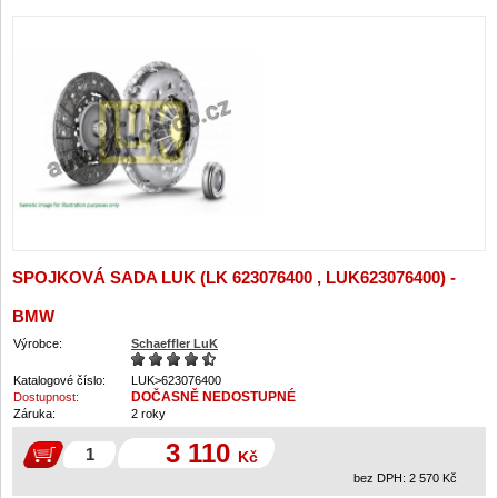
SPOJKOVÁ SADA LUK (LK 623076400 , LUK623076400) -
BMW
Výrobce:
Schaeffler LuK
Katalogové číslo:
LUK>623076400
DOČASNĚ NEDOSTUPNÉ
Dostupnost:
Záruka:
2 roky
3 110
Kč
bez DPH:
2 570
Kč