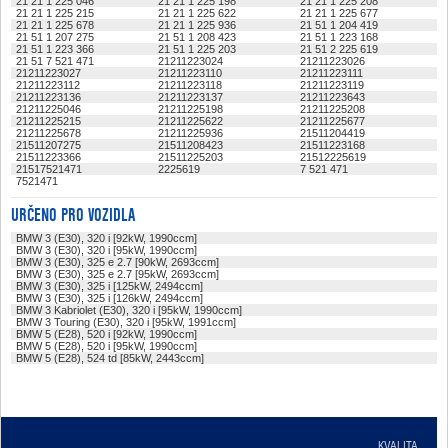
21 21 1 225 046
21 21 1 225 198
21 21 1 225 208
21 21 1 225 215
21 21 1 225 622
21 21 1 225 677
21 21 1 225 678
21 21 1 225 936
21 51 1 204 419
21 51 1 207 275
21 51 1 208 423
21 51 1 223 168
21 51 1 223 366
21 51 1 225 203
21 51 2 225 619
21 51 7 521 471
21211223024
21211223026
21211223027
21211223110
21211223111
21211223112
21211223118
21211223119
21211223136
21211223137
21211223643
21211225046
21211225198
21211225208
21211225215
21211225622
21211225677
21211225678
21211225936
21511204419
21511207275
21511208423
21511223168
21511223366
21511225203
21512225619
21517521471
2225619
7 521 471
7521471
URČENO PRO VOZIDLA
BMW 3 (E30), 320 i [92kW, 1990ccm]
BMW 3 (E30), 320 i [95kW, 1990ccm]
BMW 3 (E30), 325 e 2.7 [90kW, 2693ccm]
BMW 3 (E30), 325 e 2.7 [95kW, 2693ccm]
BMW 3 (E30), 325 i [125kW, 2494ccm]
BMW 3 (E30), 325 i [126kW, 2494ccm]
BMW 3 Kabriolet (E30), 320 i [95kW, 1990ccm]
BMW 3 Touring (E30), 320 i [95kW, 1991ccm]
BMW 5 (E28), 520 i [92kW, 1990ccm]
BMW 5 (E28), 520 i [95kW, 1990ccm]
BMW 5 (E28), 524 td [85kW, 2443ccm]
KVALITA