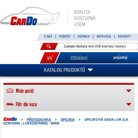
KVALITA
DOSTUPNÁ
VŠEM
O NÁS
POBOČKY
DOPRAVA
NÁPOVĚDA
KONTAKTY
Přihlášení
prázdný
KATALOG PRODUKTŮ
Moje garáž
Filtr dle vozu
>
PŘEVODOVKA
>
SPOJKA
>
SPOJKOVÁ SADA LUK (LK
623076400 , LUK623076400) - BMW