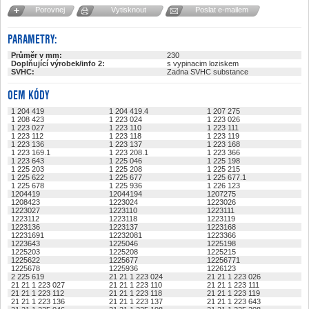
Porovnej
Vytisknout
Poslat e-mailem
PARAMETRY:
Průměr v mm:
230
Doplňující výrobek/info 2:
s vypinacim loziskem
SVHC:
Zadna SVHC substance
OEM KÓDY
1 204 419
1 204 419.4
1 207 275
1 208 423
1 223 024
1 223 026
1 223 027
1 223 110
1 223 111
1 223 112
1 223 118
1 223 119
1 223 136
1 223 137
1 223 168
1 223 169.1
1 223 208.1
1 223 366
1 223 643
1 225 046
1 225 198
1 225 203
1 225 208
1 225 215
1 225 622
1 225 677
1 225 677.1
1 225 678
1 225 936
1 226 123
1204419
12044194
1207275
1208423
1223024
1223026
1223027
1223110
1223111
1223112
1223118
1223119
1223136
1223137
1223168
12231691
12232081
1223366
1223643
1225046
1225198
1225203
1225208
1225215
1225622
1225677
12256771
1225678
1225936
1226123
2 225 619
21 21 1 223 024
21 21 1 223 026
21 21 1 223 027
21 21 1 223 110
21 21 1 223 111
21 21 1 223 112
21 21 1 223 118
21 21 1 223 119
21 21 1 223 136
21 21 1 223 137
21 21 1 223 643