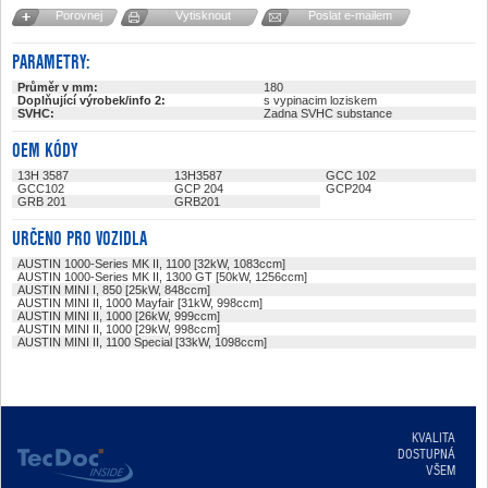
Porovnej
Vytisknout
Poslat e-mailem
PARAMETRY:
Průměr v mm:
180
Doplňující výrobek/info 2:
s vypinacim loziskem
SVHC:
Zadna SVHC substance
OEM KÓDY
13H 3587
13H3587
GCC 102
GCC102
GCP 204
GCP204
GRB 201
GRB201
URČENO PRO VOZIDLA
AUSTIN 1000-Series MK II, 1100 [32kW, 1083ccm]
AUSTIN 1000-Series MK II, 1300 GT [50kW, 1256ccm]
AUSTIN MINI I, 850 [25kW, 848ccm]
AUSTIN MINI II, 1000 Mayfair [31kW, 998ccm]
AUSTIN MINI II, 1000 [26kW, 999ccm]
AUSTIN MINI II, 1000 [29kW, 998ccm]
AUSTIN MINI II, 1100 Special [33kW, 1098ccm]
KVALITA
DOSTUPNÁ
VŠEM