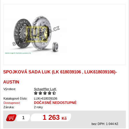
SPOJKOVÁ SADA LUK (LK 618039106 , LUK618039106)-
AUSTIN
Výrobce:
Schaeffler LuK
Katalogové číslo:
LUK>618039106
DOČASNĚ NEDOSTUPNÉ
Dostupnost:
Záruka:
2 roky
1 263
Kč
bez DPH:
1 044
Kč