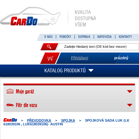
KVALITA
DOSTUPNÁ
VŠEM
O NÁS
POBOČKY
DOPRAVA
NÁPOVĚDA
KONTAKTY
Přihlášení
prázdný
KATALOG PRODUKTŮ
Moje garáž
Filtr dle vozu
>
PŘEVODOVKA
>
SPOJKA
>
SPOJKOVÁ SADA LUK (LK
618039106 , LUK618039106)- AUSTIN