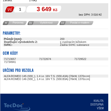
Záruka:
2 roky
3 649
Kč
bez DPH:
3 016
Kč
Porovnej
Vytisknout
Poslat e-mailem
PARAMETRY:
Průměr [mm]:
200
Doplňující výrobek/info 2:
s vypínacím ložiskem
SVHC:
Žádná SVHC substance
OEM KÓDY
71713657
71722674
71729522
71734941
URČENO PRO VOZIDLA
ALFA ROMEO 145 (930_), 1.4 i.e. 16V T.S. (930.A3A) [76kW, 1370ccm]
ALFA ROMEO 146 (930_), 1.4 i.e. 16V T.S. (930.B3A) [76kW, 1370ccm]
KVALITA
DOSTUPNÁ
VŠEM