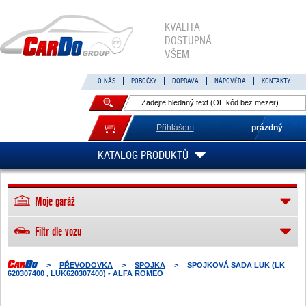
KVALITA
DOSTUPNÁ
VŠEM
O NÁS
POBOČKY
DOPRAVA
NÁPOVĚDA
KONTAKTY
Přihlášení
prázdný
KATALOG PRODUKTŮ
Moje garáž
Filtr dle vozu
>
PŘEVODOVKA
>
SPOJKA
>
SPOJKOVÁ SADA LUK (LK
620307400 , LUK620307400) - ALFA ROMEO