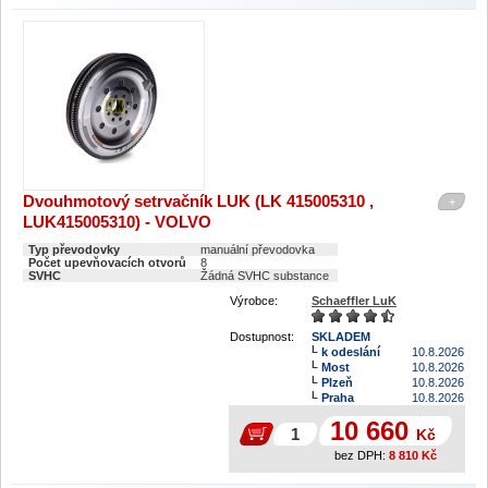
Dvouhmotový setrvačník LUK (LK 415005310 ,
+
LUK415005310) - VOLVO
Typ převodovky
manuální převodovka
Počet upevňovacích otvorů
8
SVHC
Žádná SVHC substance
Výrobce:
Schaeffler LuK
Dostupnost:
SKLADEM
k odeslání
10.8.2026
Most
10.8.2026
Plzeň
10.8.2026
Praha
10.8.2026
10 660
Kč
bez DPH:
8 810
Kč