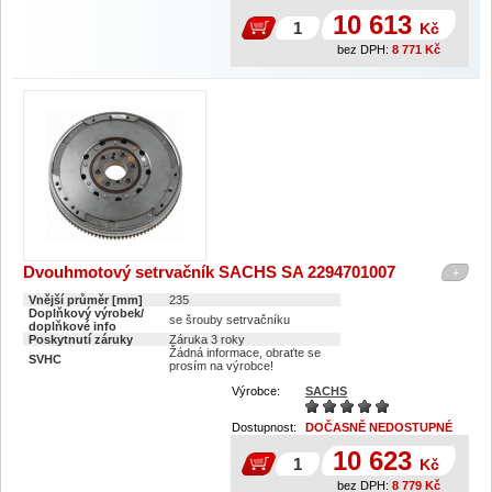
10 613
Kč
bez DPH:
8 771
Kč
Dvouhmotový setrvačník SACHS SA 2294701007
+
Vnější průměr [mm]
235
Doplňkový výrobek/
se šrouby setrvačníku
doplňkové info
Poskytnutí záruky
Záruka 3 roky
Žádná informace, obraťte se
SVHC
prosím na výrobce!
Výrobce:
SACHS
Dostupnost:
DOČASNĚ NEDOSTUPNÉ
10 623
Kč
bez DPH:
8 779
Kč