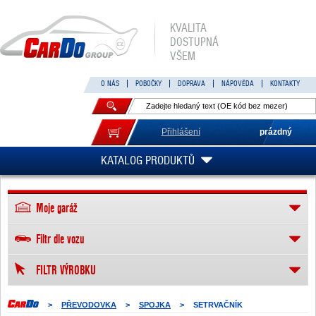
KVALITA
DOSTUPNÁ
VŠEM
O NÁS
POBOČKY
DOPRAVA
NÁPOVĚDA
KONTAKTY
Přihlášení
prázdný
KATALOG PRODUKTŮ
Moje garáž
Filtr dle vozu
FILTR VÝROBKU
>
PŘEVODOVKA
>
SPOJKA
>
SETRVAČNÍK