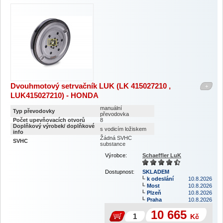
Dvouhmotový setrvačník LUK (LK 415027210 ,
+
LUK415027210) - HONDA
manuální
Typ převodovky
převodovka
Počet upevňovacích otvorů
8
Doplňkový výrobek/ doplňkové
s vodicím ložiskem
info
Žádná SVHC
SVHC
substance
Výrobce:
Schaeffler LuK
Dostupnost:
SKLADEM
k odeslání
10.8.2026
Most
10.8.2026
Plzeň
10.8.2026
Praha
10.8.2026
10 665
Kč