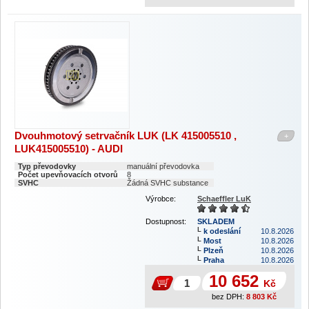
Dvouhmotový setrvačník LUK (LK 415005510 ,
+
LUK415005510) - AUDI
Typ převodovky
manuální převodovka
Počet upevňovacích otvorů
8
SVHC
Žádná SVHC substance
Výrobce:
Schaeffler LuK
Dostupnost:
SKLADEM
k odeslání
10.8.2026
Most
10.8.2026
Plzeň
10.8.2026
Praha
10.8.2026
10 652
Kč
bez DPH:
8 803
Kč