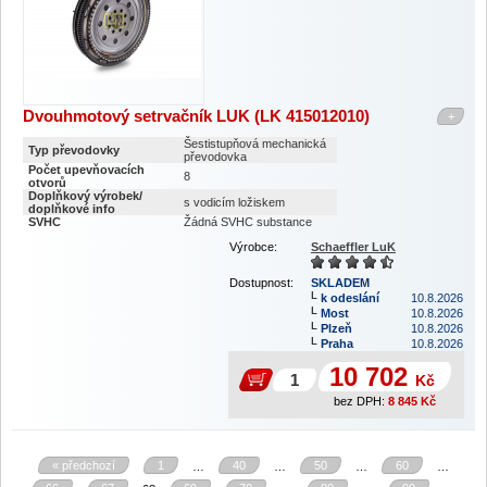
Dvouhmotový setrvačník LUK (LK 415012010)
+
Šestistupňová mechanická
Typ převodovky
převodovka
Počet upevňovacích
8
otvorů
Doplňkový výrobek/
s vodicím ložiskem
doplňkové info
SVHC
Žádná SVHC substance
Výrobce:
Schaeffler LuK
Dostupnost:
SKLADEM
k odeslání
10.8.2026
Most
10.8.2026
Plzeň
10.8.2026
Praha
10.8.2026
10 702
Kč
bez DPH:
8 845
Kč
« předchozí
1
40
50
60
…
…
…
…