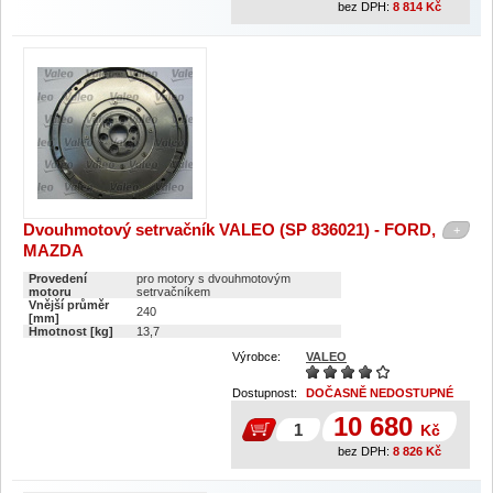
bez DPH:
8 814
Kč
Dvouhmotový setrvačník VALEO (SP 836021) - FORD,
+
MAZDA
Provedení
pro motory s dvouhmotovým
motoru
setrvačníkem
Vnější průměr
240
[mm]
Hmotnost [kg]
13,7
Výrobce:
VALEO
Dostupnost:
DOČASNĚ NEDOSTUPNÉ
10 680
Kč
bez DPH:
8 826
Kč