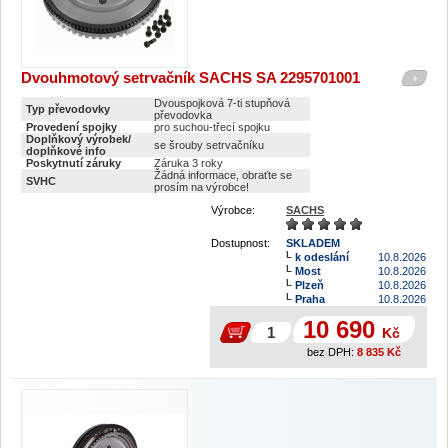
Dvouhmotový setrvačník SACHS SA 2295701001
+
Dvouspojková 7-ti stupňová
Typ převodovky
převodovka
Provedení spojky
pro suchou-třecí spojku
Doplňkový výrobek/
se šrouby setrvačníku
doplňkové info
Poskytnutí záruky
Záruka 3 roky
Žádná informace, obraťte se
SVHC
prosím na výrobce!
Výrobce:
SACHS
Dostupnost:
SKLADEM
k odeslání
10.8.2026
Most
10.8.2026
Plzeň
10.8.2026
Praha
10.8.2026
10 690
Kč
bez DPH:
8 835
Kč