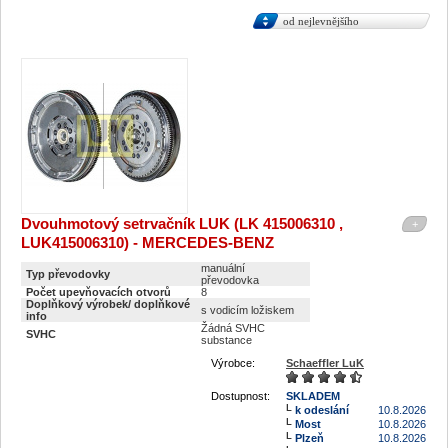
od nejlevnějšího
Dvouhmotový setrvačník LUK (LK 415006310 ,
+
LUK415006310) - MERCEDES-BENZ
manuální
Typ převodovky
převodovka
Počet upevňovacích otvorů
8
Doplňkový výrobek/ doplňkové
s vodicím ložiskem
info
Žádná SVHC
SVHC
substance
Výrobce:
Schaeffler LuK
Dostupnost:
SKLADEM
k odeslání
10.8.2026
Most
10.8.2026
Plzeň
10.8.2026