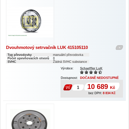
Dvouhmotový setrvačník LUK 415105110
+
Typ převodovky
manuální převodovka
Počet upevňovacích otvorů
8
SVHC
Žádná SVHC substance
Výrobce:
Schaeffler LuK
Dostupnost:
DOČASNĚ NEDOSTUPNÉ
10 689
Kč
bez DPH:
8 834
Kč