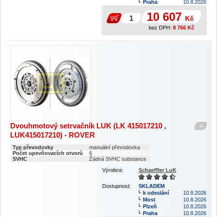
Praha
10.8.2026
10 607
Kč
bez DPH:
8 766
Kč
Dvouhmotový setrvačník LUK (LK 415017210 ,
+
LUK415017210) - ROVER
Typ převodovky
manuální převodovka
Počet upevňovacích otvorů
6
SVHC
Žádná SVHC substance
Výrobce:
Schaeffler LuK
Dostupnost:
SKLADEM
k odeslání
10.8.2026
Most
10.8.2026
Plzeň
10.8.2026
Praha
10.8.2026