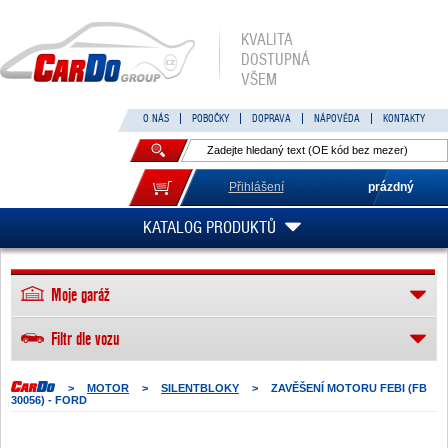
KVALITA
DOSTUPNÁ
VŠEM
O NÁS
POBOČKY
DOPRAVA
NÁPOVĚDA
KONTAKTY
Přihlášení
prázdný
KATALOG PRODUKTŮ
Moje garáž
Filtr dle vozu
>
MOTOR
>
SILENTBLOKY
>
ZAVĚŠENÍ MOTORU FEBI (FB
30056) - FORD