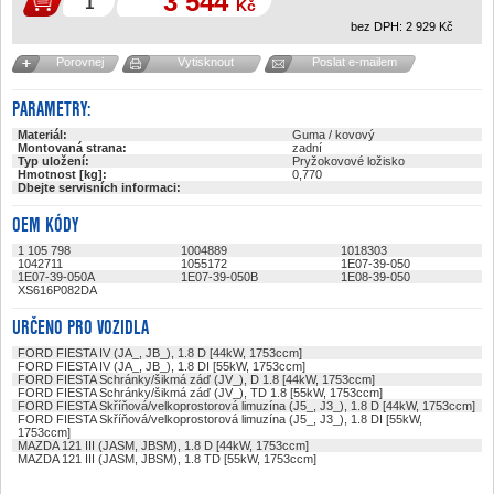
3 544
Kč
bez DPH:
2 929
Kč
Porovnej
Vytisknout
Poslat e-mailem
PARAMETRY:
Materiál:
Guma / kovový
Montovaná strana:
zadní
Typ uložení:
Pryžokovové ložisko
Hmotnost [kg]:
0,770
Dbejte servisních informaci:
OEM KÓDY
1 105 798
1004889
1018303
1042711
1055172
1E07-39-050
1E07-39-050A
1E07-39-050B
1E08-39-050
XS616P082DA
URČENO PRO VOZIDLA
FORD FIESTA IV (JA_, JB_), 1.8 D [44kW, 1753ccm]
FORD FIESTA IV (JA_, JB_), 1.8 DI [55kW, 1753ccm]
FORD FIESTA Schránky/šikmá záď (JV_), D 1.8 [44kW, 1753ccm]
FORD FIESTA Schránky/šikmá záď (JV_), TD 1.8 [55kW, 1753ccm]
FORD FIESTA Skříňová/velkoprostorová limuzína (J5_, J3_), 1.8 D [44kW, 1753ccm]
FORD FIESTA Skříňová/velkoprostorová limuzína (J5_, J3_), 1.8 DI [55kW,
1753ccm]
MAZDA 121 III (JASM, JBSM), 1.8 D [44kW, 1753ccm]
MAZDA 121 III (JASM, JBSM), 1.8 TD [55kW, 1753ccm]