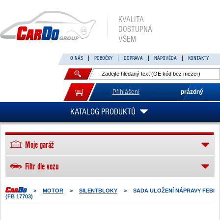
KVALITA
DOSTUPNÁ
VŠEM
O NÁS
POBOČKY
DOPRAVA
NÁPOVĚDA
KONTAKTY
Přihlášení
prázdný
KATALOG PRODUKTŮ
Moje garáž
Filtr dle vozu
>
MOTOR
>
SILENTBLOKY
>
SADA ULOŽENÍ NÁPRAVY FEBI
(FB 17703)