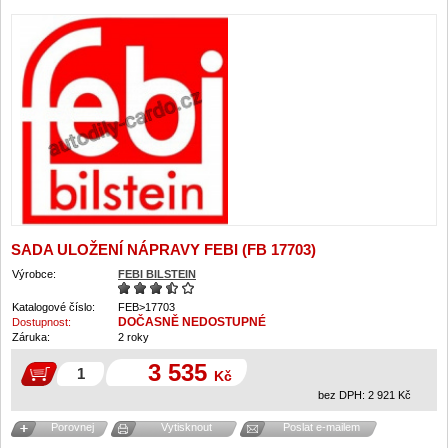
SADA ULOŽENÍ NÁPRAVY FEBI (FB 17703)
Výrobce:
FEBI BILSTEIN
Katalogové číslo:
FEB>17703
DOČASNĚ NEDOSTUPNÉ
Dostupnost:
Záruka:
2 roky
3 535
Kč
bez DPH:
2 921
Kč
Porovnej
Vytisknout
Poslat e-mailem