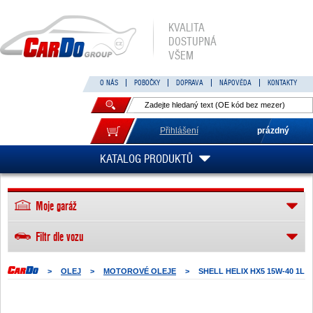
KVALITA
DOSTUPNÁ
VŠEM
O NÁS
POBOČKY
DOPRAVA
NÁPOVĚDA
KONTAKTY
Přihlášení
prázdný
KATALOG PRODUKTŮ
Moje garáž
Filtr dle vozu
>
OLEJ
>
MOTOROVÉ OLEJE
>
SHELL HELIX HX5 15W-40 1L