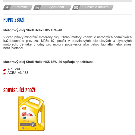
Porovnej
Vytisknout
Poslat e-mailem
POPIS ZBOŽÍ:
Motorový olej Shell Helix HX5 15W-40
Vícestupňový minerální motorový olej. Chrání motory vozidel v náročných podmínkách
každodenního provozu. Může být použit v benzínových, dieselových a plynových
motorech. Je také vhodný pro motory používající jako palivo bionaftu nebo směs
benzín/etanol.
Motorový olej Shell Helix HX5 15W-40 splňuje specifikace:
API SN/CF
ACEA A3 / B3
SOUVÍSEJÍCÍ ZBOŽÍ: