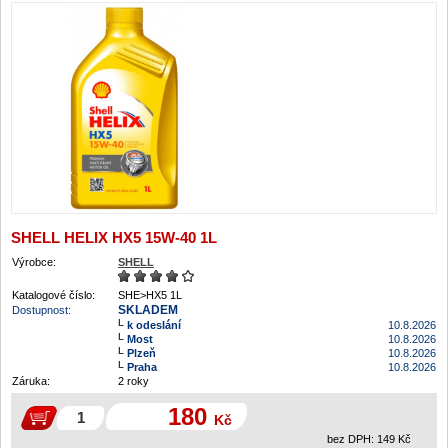
SHELL HELIX HX5 15W-40 1L
Výrobce:
SHELL
Katalogové číslo:
SHE>HX5 1L
SKLADEM
Dostupnost:
k odeslání
10.8.2026
Most
10.8.2026
Plzeň
10.8.2026
Praha
10.8.2026
Záruka:
2 roky
180
Kč
bez DPH:
149
Kč