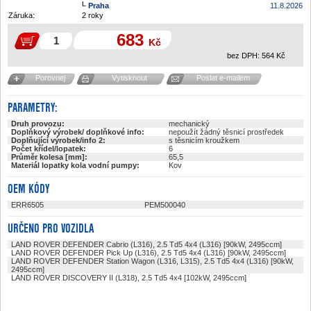
Praha
11.8.2026
Záruka:
2 roky
683
Kč
bez DPH:
564
Kč
Porovnej
Vytisknout
Poslat e-mailem
PARAMETRY:
Druh provozu:
mechanický
Doplňkový výrobek/ doplňkové info:
nepoužít žádný těsnicí prostředek
Doplňující výrobek/info 2:
s těsnicím kroužkem
Počet křídel/lopatek:
6
Průměr kolesa [mm]:
65,5
Materiál lopatky kola vodní pumpy:
Kov
OEM KÓDY
ERR6505
PEM500040
URČENO PRO VOZIDLA
LAND ROVER DEFENDER Cabrio (L316), 2.5 Td5 4x4 (L316) [90kW, 2495ccm]
LAND ROVER DEFENDER Pick Up (L316), 2.5 Td5 4x4 (L316) [90kW, 2495ccm]
LAND ROVER DEFENDER Station Wagon (L316, L315), 2.5 Td5 4x4 (L316) [90kW,
2495ccm]
LAND ROVER DISCOVERY II (L318), 2.5 Td5 4x4 [102kW, 2495ccm]