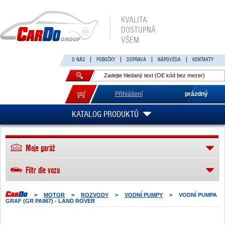
KVALITA
DOSTUPNÁ
VŠEM
O NÁS
POBOČKY
DOPRAVA
NÁPOVĚDA
KONTAKTY
Přihlášení
prázdný
KATALOG PRODUKTŮ
Moje garáž
Filtr dle vozu
>
MOTOR
>
ROZVODY
>
VODNÍ PUMPY
>
VODNÍ PUMPA
GRAF (GR PA987) - LAND ROVER