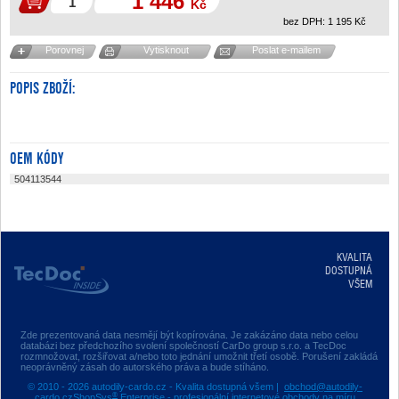
1 446
Kč
bez DPH:
1 195
Kč
Porovnej
Vytisknout
Poslat e-mailem
POPIS ZBOŽÍ:
OEM KÓDY
504113544
KVALITA
DOSTUPNÁ
VŠEM
Zde prezentovaná data nesmějí být kopírována. Je zakázáno data nebo celou
databázi bez předchozího svolení společností CarDo group s.r.o. a TecDoc
rozmnožovat, rozšiřovat a/nebo toto jednání umožnit třetí osobě. Porušení zakládá
neoprávněný zásah do autorského práva a bude stíháno.
© 2010 - 2026 autodily-cardo.cz - Kvalita dostupná všem |
obchod@autodily-
®
cardo.cz
ShopSys
Enterprise
- profesionální internetové obchody na míru