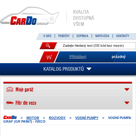
KVALITA
DOSTUPNÁ
VŠEM
O NÁS
POBOČKY
DOPRAVA
NÁPOVĚDA
KONTAKTY
Přihlášení
prázdný
KATALOG PRODUKTŮ
Moje garáž
Filtr dle vozu
>
MOTOR
>
ROZVODY
>
VODNÍ PUMPY
>
VODNÍ PUMPA
GRAF (GR PA967) - IVECO