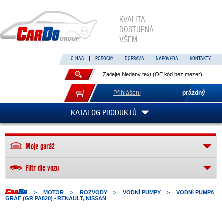
KVALITA
DOSTUPNÁ
VŠEM
O NÁS
POBOČKY
DOPRAVA
NÁPOVĚDA
KONTAKTY
Přihlášení
prázdný
KATALOG PRODUKTŮ
Moje garáž
Filtr dle vozu
>
MOTOR
>
ROZVODY
>
VODNÍ PUMPY
>
VODNÍ PUMPA
GRAF (GR PA820) - RENAULT, NISSAN