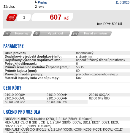
Praha
11.8.2026
Záruka:
2 roky
607
Kč
bez DPH:
502
Kč
Porovnej
Vytisknout
Poslat e-mailem
PARAMETRY:
Druh provozu:
mechanický
Doplňkový výrobek/ doplňkové info:
s těsněním
Doplňkový výrobek/ doplňkové info:
nepoužít žádný těsnicí prostředek
Počet křídel/lopatek:
6
Průměr řemenice vodního čerpadla [mm]:
56,15
Průměr kolesa [mm]:
60
Provedení vodní pumpy:
pro pohon ozubeného řetězu
Materiál lopatky kola vodní pumpy:
Kov
OEM KÓDY
21010-00Q0H
21010-00QAH
21010-00QAK
21010-00QAL
21010-00QAR
82 00 042 880
82 00 238 333
82 00 266 950
URČENO PRO VOZIDLA
NISSAN KUBISTAR Krabice (X76), 1.2 16V [55kW, 1149ccm]
RENAULT CLIO II (BB_, CB_), 1.2 16V (BB05, BB0W, BB11, BB27, BB2T, BB2U,
BB2V, CB05,... [55kW, 1149ccm]
RENAULT KANGOO (KC0/1_), 1.2 16V (KC05, KC06, KC03, KC0T, KC0W, KC1D)