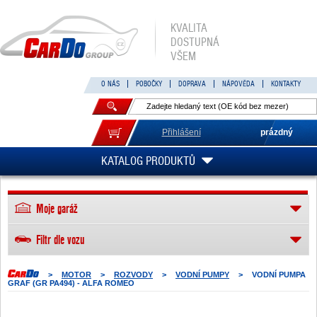
KVALITA
DOSTUPNÁ
VŠEM
O NÁS
POBOČKY
DOPRAVA
NÁPOVĚDA
KONTAKTY
Přihlášení
prázdný
KATALOG PRODUKTŮ
Moje garáž
Filtr dle vozu
>
MOTOR
>
ROZVODY
>
VODNÍ PUMPY
>
VODNÍ PUMPA
GRAF (GR PA494) - ALFA ROMEO