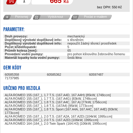
665
Kč
bez DPH:
550
Kč
Porovnej
Vytisknout
Poslat e-mailem
PARAMETRY:
Druh provozu:
mechanický
Doplňkový výrobek/ doplňkové info:
s těsněním
Doplňkový výrobek/ doplňkové info:
nepoužít žádný těsnicí prostředek
Počet křídel/lopatek:
5
Průměr kolesa [mm]:
65
Provedení vodní pumpy:
pro pohon klínového žebrového řemenu
Materiál lopatky kola vodní pumpy:
šedá litina
OEM KÓDY
60585358
60585362
60597487
71737985
URČENO PRO VOZIDLA
ALFA ROMEO 155 (167_), 1.7 T.S. (167.A4D, 167.A4H) [85kW, 1748ccm]
ALFA ROMEO 155 (167_), 1.7 T.S. (167.A4G) [83kW, 1748ccm]
ALFA ROMEO 155 (167_), 1.8 T.S. (167.A4C, 167.A) [77kW, 1756ccm]
ALFA ROMEO 155 (167_), 1.8 T.S. (167A4) [95kW, 1773ccm]
ALFA ROMEO 155 (167_), 1.8 T.S. Sport (167.A4A, 167.A4C, 167.A4E) [93kW,
1773ccm]
ALFA ROMEO 155 (167_), 2.0 T.S. (167.A2A, 167.A2D) [104kW, 1995ccm]
ALFA ROMEO 155 (167_), 2.0 T.S. (167.A2D) [106kW, 1995ccm]
ALFA ROMEO 164 (164_), 2.0 Twin Spark (164.H3) [106kW, 1995ccm]