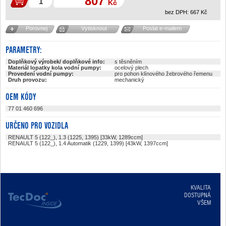
807
Kč
bez DPH:
667
Kč
Porovnej
Vytisknout
Poslat e-mailem
PARAMETRY:
Doplňkový výrobek/ doplňkové info:
s těsněním
Materiál lopatky kola vodní pumpy:
ocelový plech
Provedení vodní pumpy:
pro pohon klínového žebrového řemenu
Druh provozu:
mechanický
OEM KÓDY
77 01 460 696
URČENO PRO VOZIDLA
RENAULT 5 (122_), 1.3 (1225, 1395) [33kW, 1289ccm]
RENAULT 5 (122_), 1.4 Automatik (1229, 1399) [43kW, 1397ccm]
KVALITA
DOSTUPNÁ
VŠEM