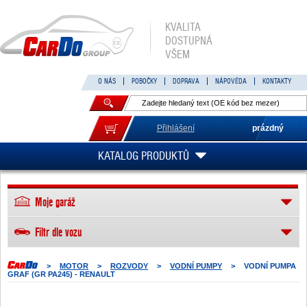
KVALITA
DOSTUPNÁ
VŠEM
O NÁS
POBOČKY
DOPRAVA
NÁPOVĚDA
KONTAKTY
Přihlášení
prázdný
KATALOG PRODUKTŮ
Moje garáž
Filtr dle vozu
>
MOTOR
>
ROZVODY
>
VODNÍ PUMPY
>
VODNÍ PUMPA
GRAF (GR PA245) - RENAULT