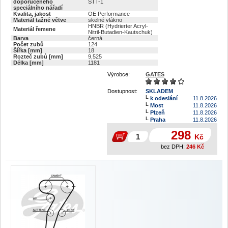
doporučeného
STT-1
speciálního nářadí
Kvalita, jakost
OE Performance
Materiál tažné větve
skelné vlákno
HNBR (Hydrierter Acryl-
Materiál řemene
Nitril-Butadien-Kautschuk)
Barva
černá
Počet zubů
124
Šířka [mm]
18
Rozteč zubů [mm]
9,525
Délka [mm]
1181
Výrobce:
GATES
Dostupnost:
SKLADEM
k odeslání
11.8.2026
Most
11.8.2026
Plzeň
11.8.2026
Praha
11.8.2026
298
Kč
bez DPH:
246
Kč