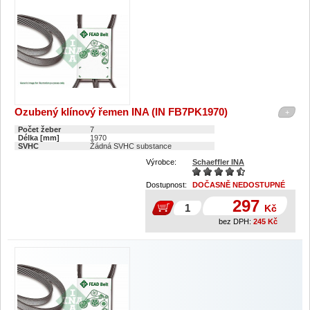
Ozubený klínový řemen INA (IN FB7PK1970)
+
Počet žeber
7
Délka [mm]
1970
SVHC
Žádná SVHC substance
Výrobce:
Schaeffler INA
Dostupnost:
DOČASNĚ NEDOSTUPNÉ
297
Kč
bez DPH:
245
Kč