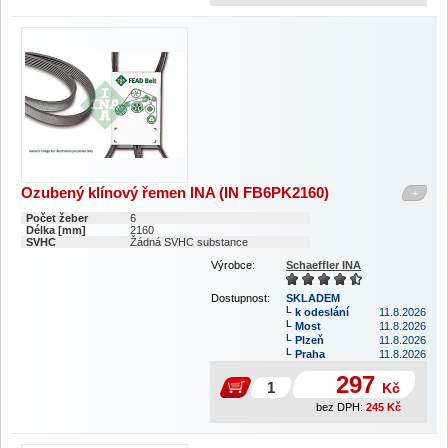
Ozubený klínový řemen INA (IN FB6PK2160)
+
Počet žeber
6
Délka [mm]
2160
SVHC
Žádná SVHC substance
Výrobce:
Schaeffler INA
Dostupnost:
SKLADEM
k odeslání
11.8.2026
Most
11.8.2026
Plzeň
11.8.2026
Praha
11.8.2026
297
Kč
bez DPH:
245
Kč