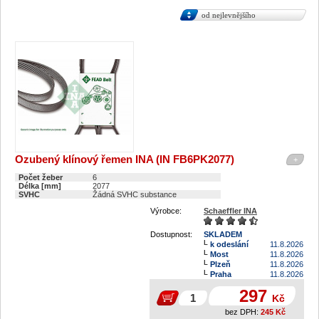
od nejlevnějšího
Ozubený klínový řemen INA (IN FB6PK2077)
+
Počet žeber
6
Délka [mm]
2077
SVHC
Žádná SVHC substance
Výrobce:
Schaeffler INA
Dostupnost:
SKLADEM
k odeslání
11.8.2026
Most
11.8.2026
Plzeň
11.8.2026
Praha
11.8.2026
297
Kč
bez DPH:
245
Kč