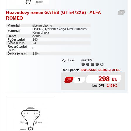
Rozvodový řemen GATES (GT 5472XS) - ALFA
+
ROMEO
Materiál
skelné vlákno
HNBR (Hydrierter Acryl-Nitril-Butadien-
Materiál
Kautschuk)
Barva
černá
Počet zubů
163
Šířka v mm
24
Rozteč zubů
8
[mm]
Délka (v mm)
1304
Výrobce:
GATES
Dostupnost:
DOČASNĚ NEDOSTUPNÉ
298
Kč
bez DPH:
246
Kč