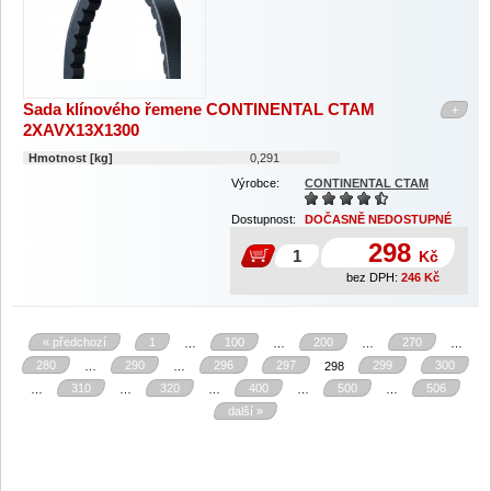
Sada klínového řemene CONTINENTAL CTAM
+
2XAVX13X1300
Hmotnost [kg]
0,291
Výrobce:
CONTINENTAL CTAM
Dostupnost:
DOČASNĚ NEDOSTUPNÉ
298
Kč
bez DPH:
246
Kč
« předchozí
1
100
200
270
…
…
…
…
280
290
296
297
299
300
…
…
298
310
320
400
500
506
…
…
…
…
…
další »