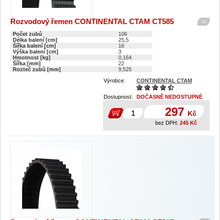
Rozvodový řemen CONTINENTAL CTAM CT585
+
Počet zubů
106
Délka balení [cm]
25,5
Šířka balení [cm]
16
Výška balení [cm]
3
Hmotnost [kg]
0,164
Šířka [mm]
22
Rozteč zubů [mm]
9,525
Výrobce:
CONTINENTAL CTAM
Dostupnost:
DOČASNĚ NEDOSTUPNÉ
297
Kč
bez DPH:
245
Kč