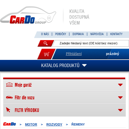
KVALITA
DOSTUPNÁ
VŠEM
O NÁS
POBOČKY
DOPRAVA
NÁPOVĚDA
KONTAKTY
Přihlášení
prázdný
KATALOG PRODUKTŮ
Moje garáž
Filtr dle vozu
FILTR VÝROBKU
>
MOTOR
>
ROZVODY
>
ŘEMENY