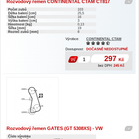
Rozvodový řemen CONTINENTAL CTAM CT817
+
Počet zubů
103
Délka balení [cm]
25,5
Šířka balení [cm]
16
Výška balení [cm]
3
Hmotnost [kg]
0,13
Šířka [mm]
19
Rozteč zubů [mm]
8
Výrobce:
CONTINENTAL CTAM
Dostupnost:
DOČASNĚ NEDOSTUPNÉ
297
Kč
bez DPH:
245
Kč
Rozvodový řemen GATES (GT 5308XS) - VW
+
Číslo výrobku