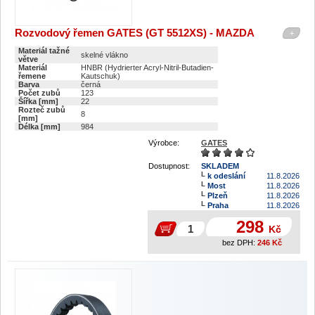
Rozvodový řemen GATES (GT 5512XS) - MAZDA
+
Materiál tažné
skelné vlákno
větve
Materiál
HNBR (Hydrierter Acryl-Nitril-Butadien-
řemene
Kautschuk)
Barva
černá
Počet zubů
123
Šířka [mm]
22
Rozteč zubů
8
[mm]
Délka [mm]
984
Výrobce:
GATES
Dostupnost:
SKLADEM
k odeslání
11.8.2026
Most
11.8.2026
Plzeň
11.8.2026
Praha
11.8.2026
298
Kč
bez DPH:
246
Kč