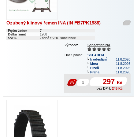
Ozubený klínový řemen INA (IN FB7PK1988)
+
Počet žeber
7
Délka [mm]
1988
SVHC
Žádná SVHC substance
Výrobce:
Schaeffler INA
Dostupnost:
SKLADEM
k odeslání
11.8.2026
Most
11.8.2026
Plzeň
11.8.2026
Praha
11.8.2026
297
Kč
bez DPH:
245
Kč