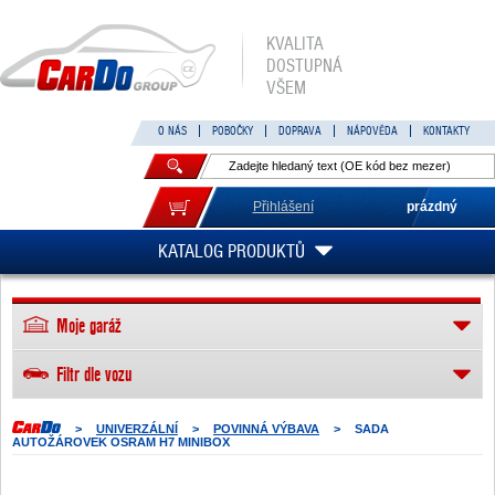
KVALITA
DOSTUPNÁ
VŠEM
O NÁS
POBOČKY
DOPRAVA
NÁPOVĚDA
KONTAKTY
Přihlášení
prázdný
KATALOG PRODUKTŮ
Moje garáž
Filtr dle vozu
>
UNIVERZÁLNÍ
>
POVINNÁ VÝBAVA
>
SADA
AUTOŽÁROVEK OSRAM H7 MINIBOX