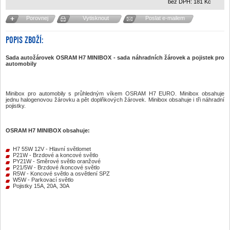
bez DPH:
181
Kč
Porovnej
Vytisknout
Poslat e-mailem
POPIS ZBOŽÍ:
Sada autožárovek OSRAM H7 MINIBOX -
sada náhradních žárovek a pojistek pro
automobily
Minibox pro automobily s průhledným víkem OSRAM H7 EURO. Minibox obsahuje
jednu halogenovou žárovku a pět doplňkových žárovek. Minibox obsahuje i tři náhradní
pojistky.
OSRAM H7 MINIBOX obsahuje:
H7 55W 12V - Hlavní světlomet
P21W - Brzdové a koncové světlo
PY21W - Směrové světlo oranžové
P21/5W - Brzdové /koncové světlo
R5W - Koncové světlo a osvětlení SPZ
W5W - Parkovací světlo
Pojistky 15A, 20A, 30A