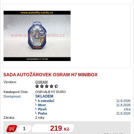
SADA AUTOŽÁROVEK OSRAM H7 MINIBOX
Výrobce:
OSRAM
Katalogové číslo:
OSR>ALB H7 EURO
SKLADEM
Dostupnost:
k odeslání
11.8.2026
Most
11.8.2026
Plzeň
zítra
Praha
11.8.2026
Záruka:
2 roky
219
Kč