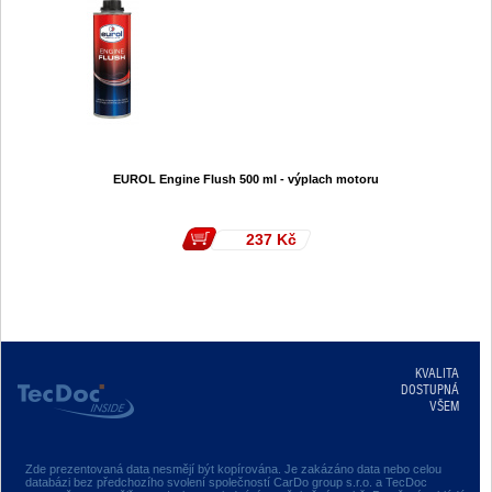
EUROL Engine Flush 500 ml - výplach motoru
237
Kč
KVALITA
DOSTUPNÁ
VŠEM
Zde prezentovaná data nesmějí být kopírována. Je zakázáno data nebo celou
databázi bez předchozího svolení společností CarDo group s.r.o. a TecDoc