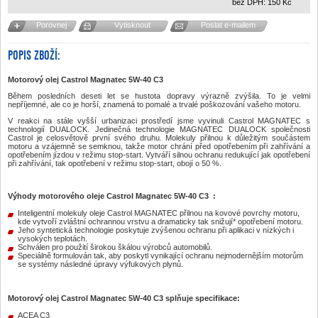
bez DPH:
150
Kč
Porovnej
Vytisknout
Poslat e-mailem
POPIS ZBOŽÍ:
Motorový olej
Castrol Magnatec 5W-40 C3
Během posledních deseti let se hustota dopravy výrazně zvýšila. To je velmi
nepříjemné, ale co je horší, znamená to pomalé a trvalé poškozování vašeho motoru.
V reakci na stále vyšší urbanizaci prostředí jsme vyvinuli Castrol MAGNATEC s
technologií DUALOCK. Jedinečná technologie MAGNATEC DUALOCK společnosti
Castrol je celosvětově první svého druhu. Molekuly přilnou k důležitým součástem
motoru a vzájemně se semknou, takže motor chrání před opotřebením při zahřívání a
opotřebením jízdou v režimu stop-start. Vytváří silnou ochranu redukující jak opotřebení
při zahřívání, tak opotřebení v režimu stop-start, obojí o 50 %.
Výhody motorového oleje
Castrol Magnatec 5W-40 C3
:
Inteligentní molekuly oleje Castrol MAGNATEC přilnou na kovové povrchy motoru,
kde vytvoří zvláštní ochrannou vrstvu a dramaticky tak snižují* opotřebení motoru.
Jeho syntetická technologie poskytuje zvýšenou ochranu při aplikaci v nízkých i
vysokých teplotách.
Schválen pro použití širokou škálou výrobců automobilů.
Speciálně formulován tak, aby poskytl vynikající ochranu nejmodernějším motorům
se systémy následné úpravy výfukových plynů.
Motorový olej Castrol Magnatec 5W-40 C3 splňuje specifikace:
ACEA C3