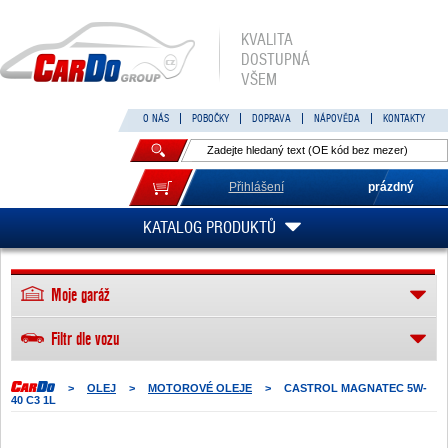
KVALITA
DOSTUPNÁ
VŠEM
O NÁS
POBOČKY
DOPRAVA
NÁPOVĚDA
KONTAKTY
Přihlášení
prázdný
KATALOG PRODUKTŮ
Moje garáž
Filtr dle vozu
>
OLEJ
>
MOTOROVÉ OLEJE
>
CASTROL MAGNATEC 5W-
40 C3 1L