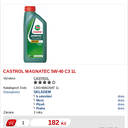
CASTROL MAGNATEC 5W-40 C3 1L
Výrobce:
CASTROL
Katalogové číslo:
CAS>MAGNAT 1L
SKLADEM
Dostupnost:
k odeslání
dnes
Most
dnes
Plzeň
dnes
Praha
dnes
Záruka:
2 roky
182
Kč