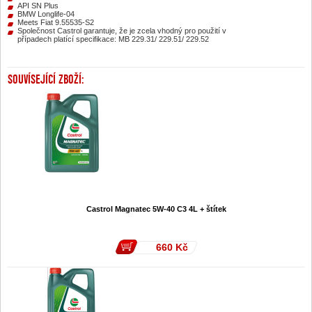
API SN Plus
BMW Longlife-04
Meets Fiat 9.55535-S2
Společnost Castrol garantuje, že je zcela vhodný pro použití v
případech platící specifikace: MB 229.31/ 229.51/ 229.52
SOUVÍSEJÍCÍ ZBOŽÍ:
Castrol Magnatec 5W-40 C3 4L + štítek
660
Kč