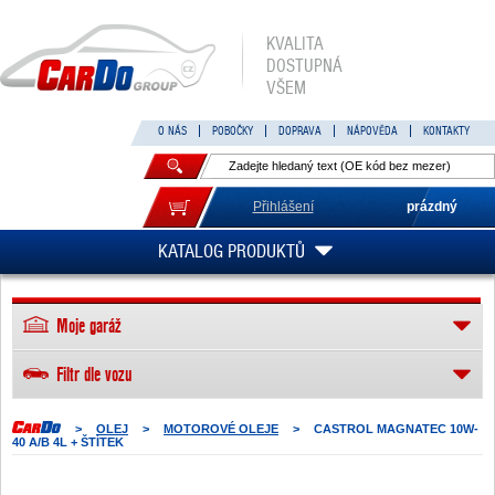
KVALITA
DOSTUPNÁ
VŠEM
O NÁS
POBOČKY
DOPRAVA
NÁPOVĚDA
KONTAKTY
Přihlášení
prázdný
KATALOG PRODUKTŮ
Moje garáž
Filtr dle vozu
>
OLEJ
>
MOTOROVÉ OLEJE
>
CASTROL MAGNATEC 10W-
40 A/B 4L + ŠTÍTEK