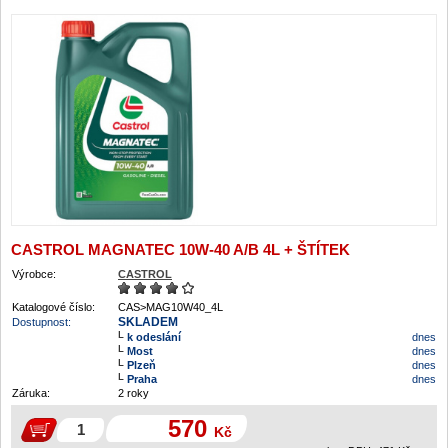
CASTROL MAGNATEC 10W-40 A/B 4L + ŠTÍTEK
Výrobce:
CASTROL
Katalogové číslo:
CAS>MAG10W40_4L
SKLADEM
Dostupnost:
k odeslání
dnes
Most
dnes
Plzeň
dnes
Praha
dnes
Záruka:
2 roky
570
Kč