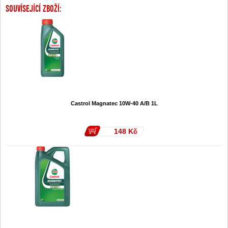
SOUVÍSEJÍCÍ ZBOŽÍ:
Castrol Magnatec 10W-40 A/B 1L
148
Kč