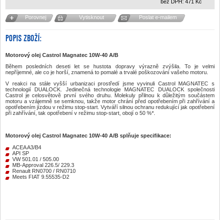
bez DPH:
471
Kč
Porovnej
Vytisknout
Poslat e-mailem
POPIS ZBOŽÍ:
Motorový olej Castrol Magnatec 10W-40 A/B
Během posledních deseti let se hustota dopravy výrazně zvýšila. To je velmi
nepříjemné, ale co je horší, znamená to pomalé a trvalé poškozování vašeho motoru.
V reakci na stále vyšší urbanizaci prostředí jsme vyvinuli Castrol MAGNATEC s
technologií DUALOCK. Jedinečná technologie MAGNATEC DUALOCK společnosti
Castrol je celosvětově první svého druhu. Molekuly přilnou k důležitým součástem
motoru a vzájemně se semknou, takže motor chrání před opotřebením při zahřívání a
opotřebením jízdou v režimu stop-start. Vytváří silnou ochranu redukující jak opotřebení
při zahřívání, tak opotřebení v režimu stop-start, obojí o 50 %*.
Motorový olej Castrol Magnatec 10W-40 A/B splňuje specifikace:
ACEA A3/B4
API SP
VW 501.01 / 505.00
MB-Approval 226.5/ 229.3
Renault RN0700 / RN0710
Meets FIAT 9.55535-D2